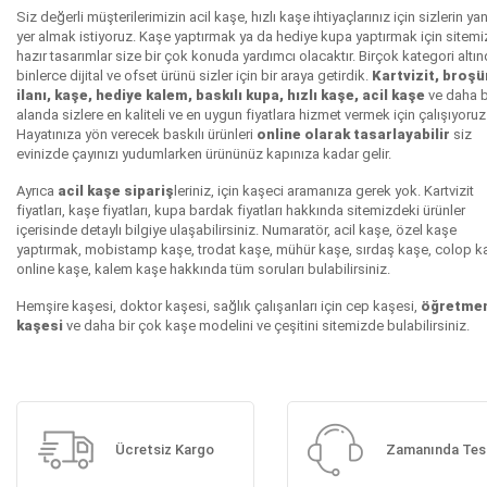
Siz değerli müşterilerimizin acil kaşe, hızlı kaşe ihtiyaçlarınız için sizlerin ya
yer almak istiyoruz. Kaşe yaptırmak ya da hediye kupa yaptırmak için sitem
hazır tasarımlar size bir çok konuda yardımcı olacaktır. Birçok kategori altı
binlerce dijital ve ofset ürünü sizler için bir araya getirdik.
Kartvizit, broşür
ilanı, kaşe, hediye kalem, baskılı kupa, hızlı kaşe, acil kaşe
ve daha b
alanda sizlere en kaliteli ve en uygun fiyatlara hizmet vermek için çalışıyoruz
Hayatınıza yön verecek baskılı ürünleri
online olarak tasarlayabilir
siz
evinizde çayınızı yudumlarken ürününüz kapınıza kadar gelir.
Ayrıca
acil kaşe sipariş
leriniz, için kaşeci aramanıza gerek yok.
Kartvizit
fiyatları
, kaşe fiyatları, kupa bardak fiyatları hakkında sitemizdeki ürünler
içerisinde detaylı bilgiye ulaşabilirsiniz. Numaratör, acil kaşe, özel kaşe
yaptırmak, mobistamp kaşe, trodat kaşe, mühür kaşe, sırdaş kaşe, colop k
online kaşe, kalem kaşe hakkında tüm soruları bulabilirsiniz.
Hemşire kaşesi, doktor kaşesi, sağlık çalışanları için cep kaşesi,
öğretme
kaşesi
ve daha bir çok kaşe modelini ve çeşitini sitemizde bulabilirsiniz.
Ücretsiz Kargo
Zamanında Tes