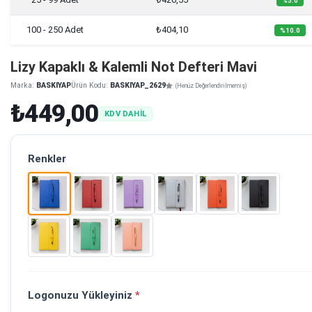
%5.0
100 - 250 Adet
₺404,10
%10.0
Lizy Kapaklı & Kalemli Not Defteri Mavi
Marka:
BASKIYAP
Ürün Kodu:
BASKIYAP_2629
(Henüz Değerlendirilmemiş)
₺449,00
KDV DAHİL
Renkler
Logonuzu Yükleyiniz
*