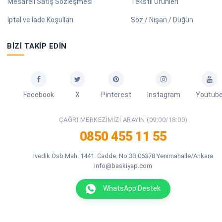
Mesafeli Satış Sözleşmesi
Tekstil Ürünleri
İptal ve İade Koşulları
Söz / Nişan / Düğün
BIZI TAKIP EDIN
Facebook
X
Pinterest
Instagram
Youtub
ÇAĞRI MERKEZIMIZI ARAYIN (09:00/18:00)
0850 455 11 55
İvedik Osb Mah. 1441. Cadde. No:3B 06378 Yenimahalle/Ankara
info@baskiyap.com
WhatsApp Destek