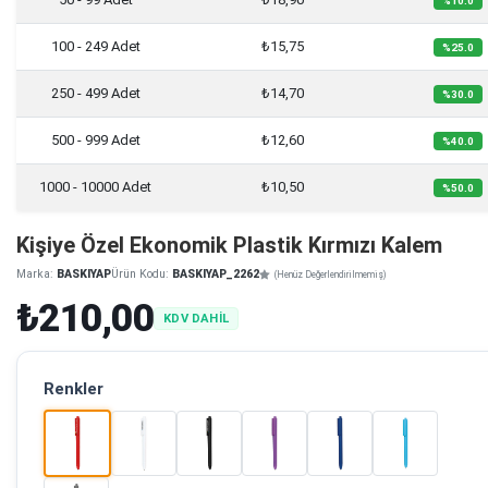
%10.0
100 - 249 Adet
₺15,75
%25.0
250 - 499 Adet
₺14,70
%30.0
500 - 999 Adet
₺12,60
%40.0
1000 - 10000 Adet
₺10,50
%50.0
Kişiye Özel Ekonomik Plastik Kırmızı Kalem
Marka:
BASKIYAP
Ürün Kodu:
BASKIYAP_2262
(Henüz Değerlendirilmemiş)
₺210,00
KDV DAHİL
Renkler