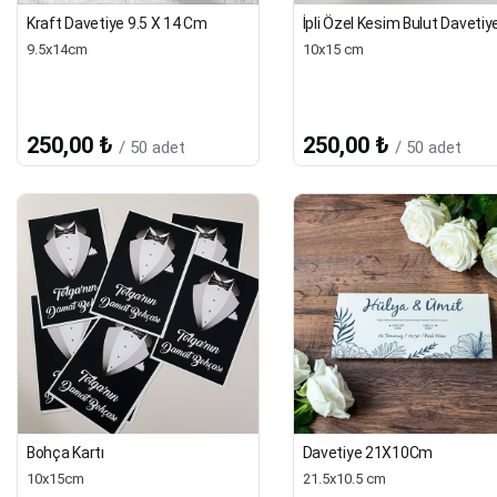
Kraft Davetiye 9.5 X 14 Cm
İpli Özel Kesim Bulut Davetiy
9.5x14cm
10x15 cm
250,00 ₺
250,00 ₺
/ 50 adet
/ 50 adet
Bohça Kartı
Davetiye 21X10Cm
10x15cm
21.5x10.5 cm