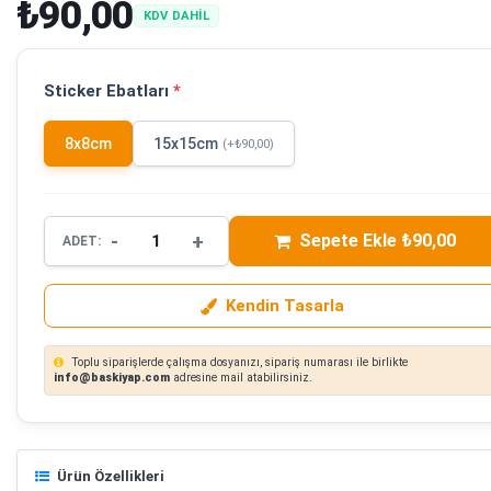
₺90,00
KDV DAHİL
Sticker Ebatları
*
8x8cm
15x15cm
(+₺90,00)
-
+
Sepete Ekle ₺90,00
ADET:
Kendin Tasarla
Toplu siparişlerde çalışma dosyanızı, sipariş numarası ile birlikte
info@baskiyap.com
adresine mail atabilirsiniz.
Ürün Özellikleri