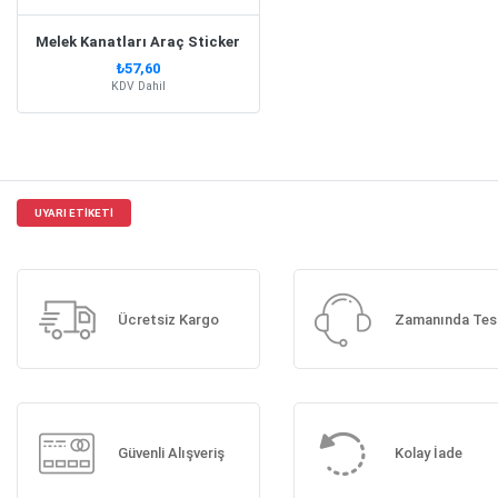
Melek Kanatları Araç Sticker
₺57,60
KDV Dahil
UYARI ETIKETI
Ücretsiz Kargo
Zamanında Tes
Güvenli Alışveriş
Kolay İade