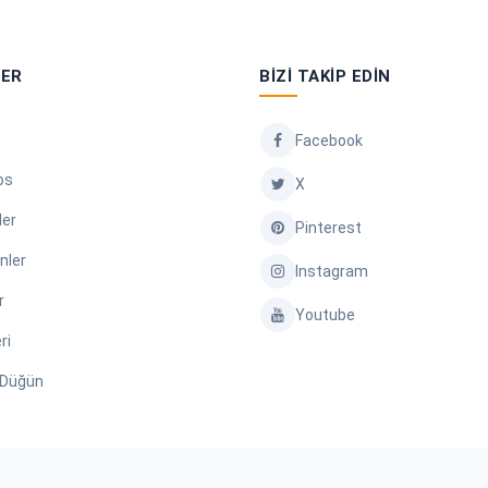
LER
BIZI TAKIP EDIN
Facebook
os
X
ler
Pinterest
nler
Instagram
r
Youtube
ri
/ Düğün