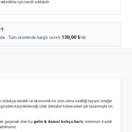
tkinlikler için tercih edilebilir
r?
130,00 ₺
da.
Tüm ürünlerde kargo ücreti
'dir.
nan oldukça estetik ve ekonomik bir ürün olma özelliği taşıyor. İsteğe
 gözden kaçırabileceği ufak detayları tolere eden şık tasarımıyla ön
larak geçecek olan bu
gelin & damat bohça kartı
, minimum 4 adet
bilirsiniz.