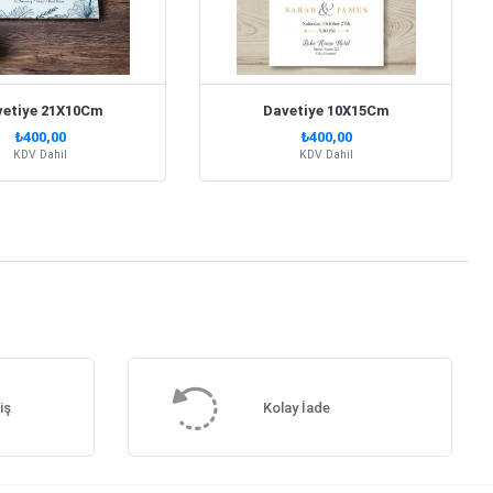
vetiye 21X10Cm
Davetiye 10X15Cm
₺400,00
₺400,00
KDV Dahil
KDV Dahil
iş
Kolay İade