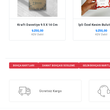
Kraft Davetiye 9.5 X 14 Cm
İpli Özel Kesim Bulu
₺250,00
₺250,00
KDV Dahil
KDV Dahil
BOHÇA KARTLARI
DAMAT BOHÇASI SÜSLEME
GELIN BOHÇASI KARTL
Ücretsiz Kargo