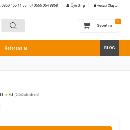
0850 455 11 55
0555 054 8868
Üye Girişi
Hesap Oluştur
0
Sepetim
BLOG
Referanslar
581
4.5
(2 Değerlendirme)