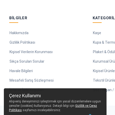
BILGILER
KATEGORI
Hakkımızda
Kaşe
Gizlilik Politikası
Kupa & Term
Kişisel Verilerin Korunması
Plaket & Ödül
Sıkça Sorulan Sorular
Kurumsal Ürü
Havale Bilgileri
Kişisel Ürünle
Mesafeli Satış Sözleşmesi
Tekstil Ürünle
İptal ve İade Koşulları
Söz / Nişan 
Çerez Kullanımı
Alışveriş deneyiminizi iyileştirmek için yasal düzenlemelere uygun
çerezler (cookies) kullanıyoruz. Detaylı bilgi için
Gizlilik ve Çerez
Politikası
sayfamızı inceleyebilirsiniz.