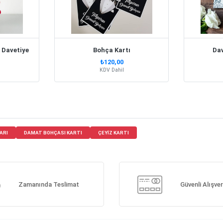
t Davetiye
Bohça Kartı
Da
₺120,00
KDV Dahil
ARI
DAMAT BOHÇASI KARTI
ÇEYIZ KARTI
Zamanında Teslimat
Güvenli Alışver