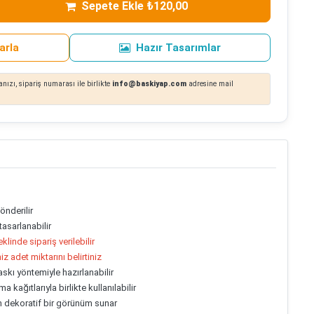
Sepete Ekle ₺120,00
arla
Hazır Tasarımlar
nızı, sipariş numarası ile birlikte
info@baskiyap.com
adresine mail
önderilir
asarlanabilir
linde sipariş verilebilir
z adet miktarını belirtiniz
askı yöntemiyle hazırlanabilir
a kağıtlarıyla birlikte kullanılabilir
in dekoratif bir görünüm sunar