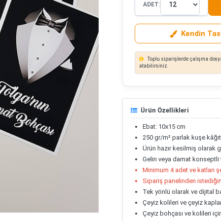
ADET:
Kendin Tas
Toplu siparişlerde çalışma dosya
atabilirsiniz.
Ürün Özellikleri
Ebat: 10x15 cm
250 gr/m² parlak kuşe kâğıt
Ürün hazır kesilmiş olarak g
Gelin veya damat konseptli t
Minimum 4 adet ve katları şek
Sipariş panelinden istediğini
Tek yönlü olarak ve dijital b
Çeyiz kolileri ve çeyiz kaplam
Çeyiz bohçası ve kolileri iç