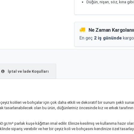
Düğün, nişan, söz, kına gibi e
Ne Zaman Kargolanı
En geç
2 iş gününde
kargo
İptal ve İade Koşulları
z çeyiz kolileri ve bohçalar için çok daha etkili ve dekoratif bir sunum şekli su
ak tasarlanabilecek olan bu ürün, düğünleriniz öncesinde kız ve erkek tarafının
50 gr/m² parlak kuşe kâğıttan imal edilir. Elinize kesilmiş ve kullanıma hazır o
eklinde sipariş verebilir ve her bir çeyiz koli ve bohçasını kendinize özel tasarlaya