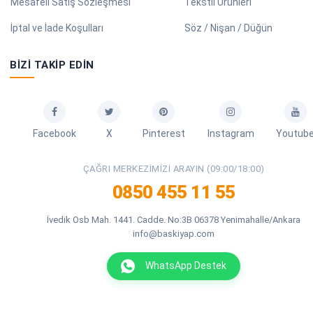
Mesafeli Satış Sözleşmesi
Tekstil Ürünleri
İptal ve İade Koşulları
Söz / Nişan / Düğün
BIZI TAKIP EDIN
Facebook
X
Pinterest
Instagram
Youtub
ÇAĞRI MERKEZIMIZI ARAYIN (09:00/18:00)
0850 455 11 55
İvedik Osb Mah. 1441. Cadde. No:3B 06378 Yenimahalle/Ankara
info@baskiyap.com
WhatsApp Destek