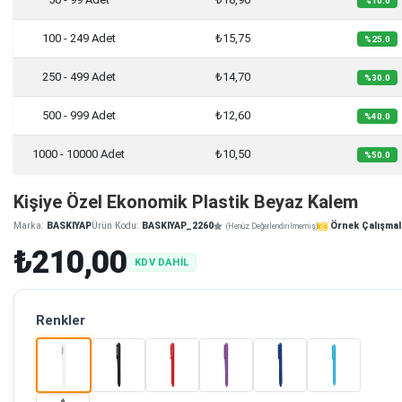
%10.0
100 - 249 Adet
₺15,75
%25.0
250 - 499 Adet
₺14,70
%30.0
500 - 999 Adet
₺12,60
%40.0
1000 - 10000 Adet
₺10,50
%50.0
Kişiye Özel Ekonomik Plastik Beyaz Kalem
Marka:
BASKIYAP
Ürün Kodu:
BASKIYAP_2260
Örnek Çalışmal
(Henüz Değerlendirilmemiş)
₺210,00
KDV DAHİL
Renkler