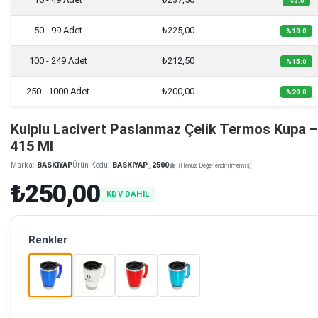
%5.0
50 - 99 Adet
₺225,00
%10.0
100 - 249 Adet
₺212,50
%15.0
250 - 1000 Adet
₺200,00
%20.0
Kulplu Lacivert Paslanmaz Çelik Termos Kupa –
415 Ml
Marka:
BASKIYAP
Ürün Kodu:
BASKIYAP_2500
(Henüz Değerlendirilmemiş)
₺250,00
KDV DAHİL
Renkler