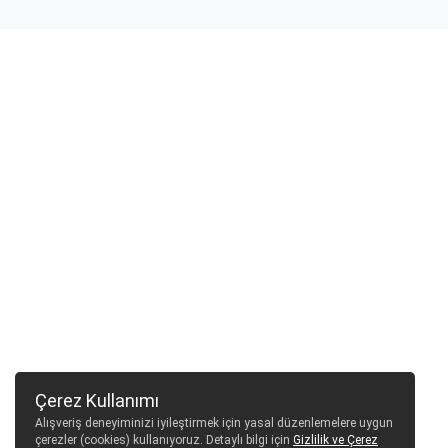
Çerez Kullanımı
Alışveriş deneyiminizi iyileştirmek için yasal düzenlemelere uygun
çerezler (cookies) kullanıyoruz. Detaylı bilgi için
Gizlilik ve Çerez