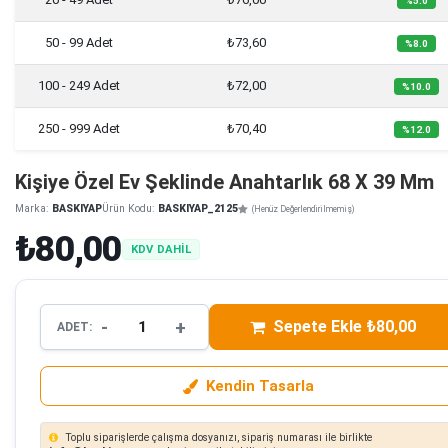
%5.0
50 - 99 Adet
₺73,60
%8.0
100 - 249 Adet
₺72,00
%10.0
250 - 999 Adet
₺70,40
%12.0
Kişiye Özel Ev Şeklinde Anahtarlık 68 X 39 Mm
Marka:
BASKIYAP
Ürün Kodu:
BASKIYAP_2125
(Henüz Değerlendirilmemiş)
₺80,00
KDV DAHİL
-
+
Sepete Ekle ₺80,00
ADET:
Kendin Tasarla
Toplu siparişlerde çalışma dosyanızı, sipariş numarası ile birlikte