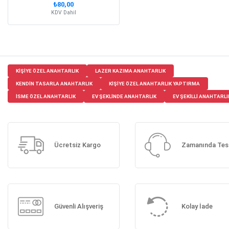
₺80,00
KDV Dahil
KIŞIYE ÖZEL ANAHTARLIK
LAZER KAZIMA ANAHTARLIK
KENDIN TASARLA ANAHTARLIK
KIŞIYE ÖZEL ANAHTARLIK YAPTIRMA
ISME ÖZEL ANAHTARLIK
EV ŞEKLINDE ANAHTARLIK
EV ŞEKILLI ANAHTARLI
Ücretsiz Kargo
Zamanında Tes
Güvenli Alışveriş
Kolay İade