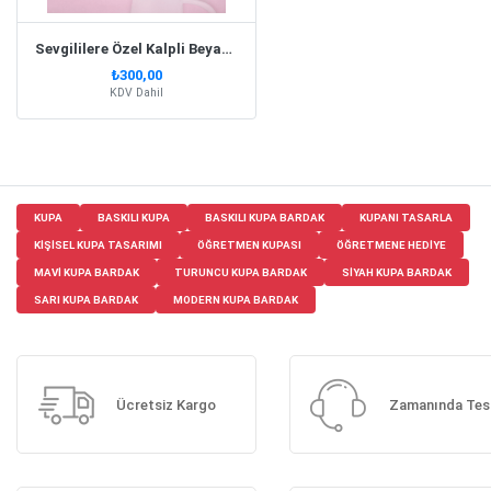
Sevgililere Özel Kalpli Beyaz Kupa Bardak Set
₺300,00
KDV Dahil
KUPA
BASKILI KUPA
BASKILI KUPA BARDAK
KUPANI TASARLA
KIŞISEL KUPA TASARIMI
ÖĞRETMEN KUPASI
ÖĞRETMENE HEDIYE
MAVI KUPA BARDAK
TURUNCU KUPA BARDAK
SIYAH KUPA BARDAK
SARI KUPA BARDAK
MODERN KUPA BARDAK
Ücretsiz Kargo
Zamanında Tes