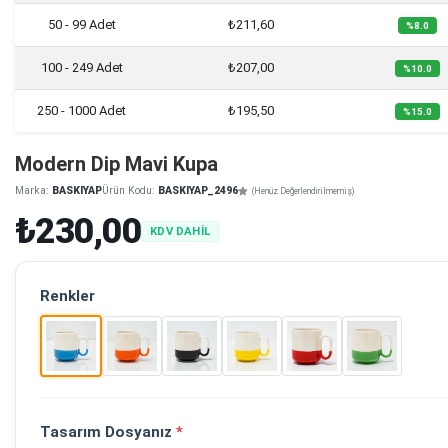
50 - 99 Adet
₺211,60
%8.0
100 - 249 Adet
₺207,00
%10.0
250 - 1000 Adet
₺195,50
%15.0
Modern Dip Mavi Kupa
Marka:
BASKIYAP
Ürün Kodu:
BASKIYAP_2496
(Henüz Değerlendirilmemiş)
₺230,00
KDV DAHİL
Renkler
Tasarım Dosyanız
*