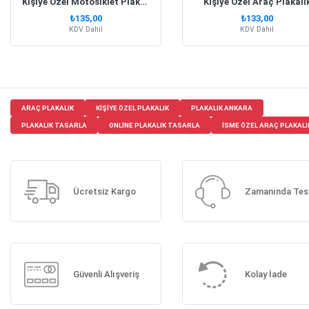
Kişiye Özel Motosiklet Plakalık
Kişiye Özel Araç Plakalı
₺135,00
₺133,00
KDV Dahil
KDV Dahil
ARAÇ PLAKALIK
KIŞIYE ÖZEL PLAKALIK
PLAKALIK ANKARA
PLAKALIK TASARLA
ONLINE PLAKALIK TASARLA
ISME ÖZEL ARAÇ PLAKALI
Ücretsiz Kargo
Zamanında Tes
Güvenli Alışveriş
Kolay İade