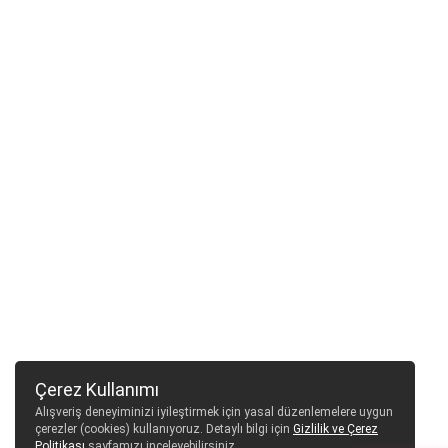
Çerez Kullanımı
Alışveriş deneyiminizi iyileştirmek için yasal düzenlemelere uygun
çerezler (cookies) kullanıyoruz. Detaylı bilgi için
Gizlilik ve Çerez
Politikası
sayfamızı inceleyebilirsiniz.