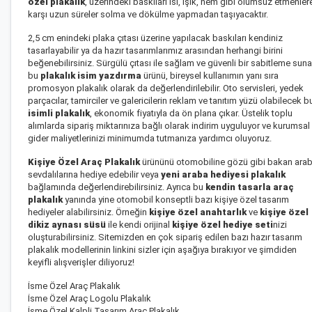
özel plakalık
, üzerindeki baskıları ısı, ışık, nem gibi olumsuz etmenler
karşı uzun süreler solma ve dökülme yapmadan taşıyacaktır.
2,5 cm enindeki plaka çıtası üzerine yapılacak baskıları kendiniz
tasarlayabilir ya da hazır tasarımlarımız arasından herhangi birini
beğenebilirsiniz. Sürgülü çıtası ile sağlam ve güvenli bir sabitleme sun
bu
plakalık isim yazdırma
ürünü, bireysel kullanımın yanı sıra
promosyon plakalık olarak da değerlendirilebilir. Oto servisleri, yedek
parçacılar, tamirciler ve galericilerin reklam ve tanıtım yüzü olabilecek b
isimli plakalık
, ekonomik fiyatıyla da ön plana çıkar. Üstelik toplu
alımlarda sipariş miktarınıza bağlı olarak indirim uyguluyor ve kurumsal
gider maliyetlerinizi minimumda tutmanıza yardımcı oluyoruz.
Kişiye Özel Araç Plakalık
ürününü otomobiline gözü gibi bakan ara
sevdalılarına hediye edebilir veya
yeni araba hediyesi plakalık
bağlamında değerlendirebilirsiniz. Ayrıca bu
kendin tasarla araç
plakalık
yanında yine otomobil konseptli bazı kişiye özel tasarım
hediyeler alabilirsiniz. Örneğin
kişiye özel anahtarlık
ve
kişiye özel
dikiz aynası süsü
ile kendi orijinal
kişiye özel hediye seti
nizi
oluşturabilirsiniz. Sitemizden en çok sipariş edilen bazı hazır tasarım
plakalık modellerinin linkini sizler için aşağıya bırakıyor ve şimdiden
keyifli alışverişler diliyoruz!
İsme Özel Araç Plakalık
İsme Özel Araç Logolu Plakalık
İsme Özel Kalpli Tasarım Araç Plakalık