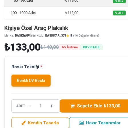
50 - 99 Adet
₺119,00
%15.0
100 - 1000 Adet
₺112,00
%20.0
Kişiye Özel Araç Plakalık
Marka:
BASKIYAP
Ürün Kodu:
BASKIYAP_374
5
(16 Değerlendirme)
₺133,00
₺140,00
%5 İndirim
KDV DAHİL
Baskı Tekniği
*
Renkli UV Baskı
-
+
Sepete Ekle ₺133,00
ADET:
Kendin Tasarla
Hazır Tasarımlar