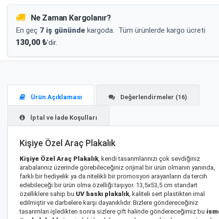
Ne Zaman Kargolanır?
En geç
7 iş gününde
kargoda.
Tüm ürünlerde kargo ücreti
130,00 ₺
'dir.
Ürün Açıklaması
Değerlendirmeler (16)
İptal ve İade Koşulları
Kişiye Özel Araç Plakalık
Kişiye Özel Araç Plakalık
, kendi tasarımlarınızı çok sevdiğiniz
arabalarınız üzerinde görebileceğiniz orijinal bir ürün olmanın yanında,
farklı bir hediyelik ya da nitelikli bir promosyon arayanların da tercih
edebileceği bir ürün olma özelliği taşıyor. 13,5x53,5 cm standart
özelliklere sahip bu
UV baskı plakalık
, kaliteli sert plastikten imal
edilmiştir ve darbelere karşı dayanıklıdır. Bizlere göndereceğiniz
tasarımları işledikten sonra sizlere çift halinde göndereceğimiz bu
ism