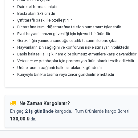
Dairesel forma sahiptir
Baskı alanı 3x3 cm’dir
Çift taraflı baskı ile özelleştirilir
Bir tarafına isim, diğer tarafına telefon numaranız işlenebilir
Evcil hayvanlarınızın güvenliği için işlevsel bir üründür
Gerekliliğin yanında sunduğu estetik tasarım ile öne çıkar
Hayvanlarınızın sağlığını ve konforunu riske atmayan niteliktedir
Baskı kalitesi ısı, ışık, nem gibi olumsuz etmenlere karşı dayanıklıdır
Veteriner ve petshoplar için promosyon ürün olarak tercih edilebilir
Ürüne tasma bağlantı halkası takılarak gönderilir
Künyeyle birlikte tasma veya zincir gönderilmemektedir
Ne Zaman Kargolanır?
En geç
2 iş gününde
kargoda.
Tüm ürünlerde kargo ücreti
130,00 ₺
'dir.