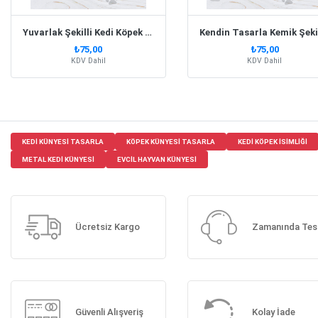
Yuvarlak Şekilli Kedi Köpek İsim Künyesi
₺75,00
₺75,00
KDV Dahil
KDV Dahil
KEDI KÜNYESI TASARLA
KÖPEK KÜNYESI TASARLA
KEDI KÖPEK ISIMLIĞI
METAL KEDI KÜNYESI
EVCIL HAYVAN KÜNYESI
Ücretsiz Kargo
Zamanında Tes
Güvenli Alışveriş
Kolay İade