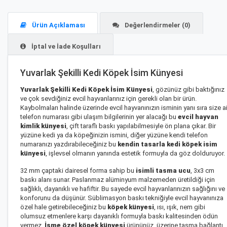
Ürün Açıklaması
Değerlendirmeler (0)
İptal ve İade Koşulları
Yuvarlak Şekilli Kedi Köpek İsim Künyesi
Yuvarlak Şekilli Kedi Köpek İsim Künyesi
, gözünüz gibi baktığınız
ve çok sevdiğiniz evcil hayvanlarınız için gerekli olan bir ürün.
Kaybolmaları halinde üzerinde evcil hayvanınızın isminin yanı sıra size ai
telefon numarası gibi ulaşım bilgilerinin yer alacağı bu
evcil hayvan
kimlik künyesi
, çift taraflı baskı yapılabilmesiyle ön plana çıkar. Bir
yüzüne kedi ya da köpeğinizin ismini, diğer yüzüne kendi telefon
numaranızı yazdırabileceğiniz bu
kendin tasarla kedi köpek isim
künyesi
, işlevsel olmanın yanında estetik formuyla da göz dolduruyor.
32 mm çaptaki dairesel forma sahip bu
isimli tasma ucu
, 3x3 cm
baskı alanı sunar. Paslanmaz alüminyum malzemeden üretildiği için
sağlıklı, dayanıklı ve hafiftir. Bu sayede evcil hayvanlarınızın sağlığını ve
konforunu da düşünür. Süblimasyon baskı tekniğiyle evcil hayvanınıza
özel hale getirebileceğiniz bu
köpek künyesi
, ısı, ışık, nem gibi
olumsuz etmenlere karşı dayanıklı formuyla baskı kalitesinden ödün
vermez.
İsme özel köpek künyesi
ürününüz, üzerine tasma bağlantı