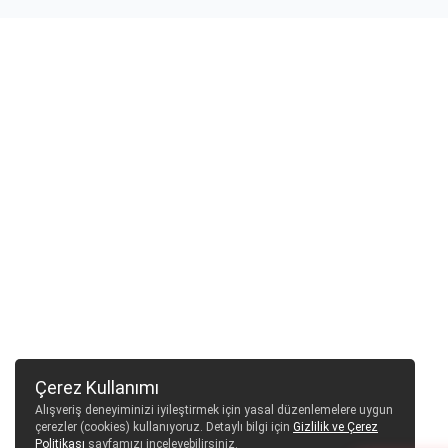
Çerez Kullanımı
Alışveriş deneyiminizi iyileştirmek için yasal düzenlemelere uygun
çerezler (cookies) kullanıyoruz. Detaylı bilgi için
Gizlilik ve Çerez
Politikası
sayfamızı inceleyebilirsiniz.