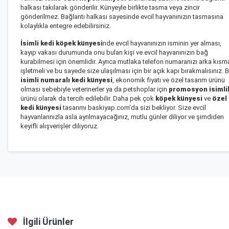
halkası takılarak gönderilir. Künyeyle birlikte tasma veya zincir
gönderilmez. Bağlantı halkası sayesinde evcil hayvanınızın tasmasına
kolaylıkla entegre edebilirsiniz.
İsimli kedi köpek künyesi
nde evcil hayvanınızın isminin yer alması,
kayıp vakası durumunda onu bulan kişi ve evcil hayvanınızın bağ
kurabilmesi için önemlidir. Ayrıca mutlaka telefon numaranızı arka kısm
işletmeli ve bu sayede size ulaşılması için bir açık kapı bırakmalısınız. 
isimli numaralı kedi künyesi
, ekonomik fiyatı ve özel tasarım ürünü
olması sebebiyle veterinerler ya da petshoplar için
promosyon isimli
ürünü olarak da tercih edilebilir. Daha pek çok
köpek künyesi
ve
özel
kedi künyesi
tasarımı baskiyap.com’da sizi bekliyor. Size evcil
hayvanlarınızla asla ayrılmayacağınız, mutlu günler diliyor ve şimdiden
keyifli alışverişler diliyoruz.
İlgili Ürünler