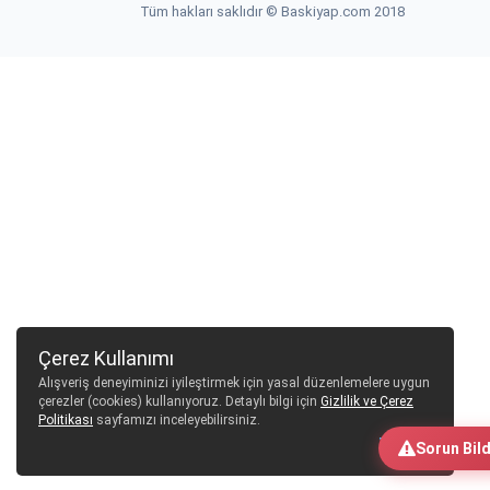
Tüm hakları saklıdır © Baskiyap.com 2018
Çerez Kullanımı
Alışveriş deneyiminizi iyileştirmek için yasal düzenlemelere uygun
çerezler (cookies) kullanıyoruz. Detaylı bilgi için
Gizlilik ve Çerez
Politikası
sayfamızı inceleyebilirsiniz.
Tamam
Sorun Bild