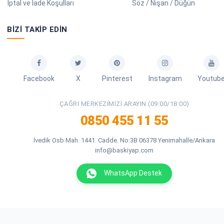
İptal ve İade Koşulları
Söz / Nişan / Düğün
BIZI TAKIP EDIN
Facebook
X
Pinterest
Instagram
Youtub
ÇAĞRI MERKEZIMIZI ARAYIN (09:00/18:00)
0850 455 11 55
İvedik Osb Mah. 1441. Cadde. No:3B 06378 Yenimahalle/Ankara
info@baskiyap.com
WhatsApp Destek