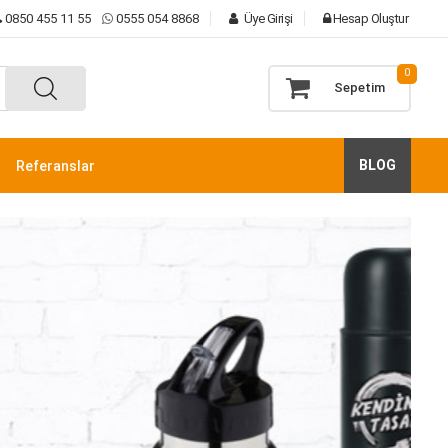
0850 455 11 55
0555 054 8868
Üye Girişi
Hesap Oluştur
0
Sepetim
BLOG
Referanslar