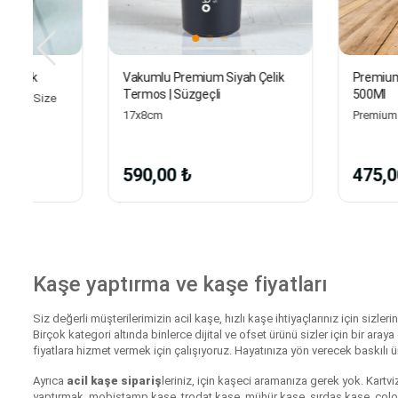
Vakumlu Premium Siyah Çelik
Premium Çelik Termos
Termos | Süzgeçli
500Ml
17x8cm
590,00 ₺
475,00 ₺
Kaşe yaptırma ve kaşe fiyatları
Siz değerli müşterilerimizin acil kaşe, hızlı kaşe ihtiyaçlarınız için siz
Birçok kategori altında binlerce dijital ve ofset ürünü sizler için bir araya
fiyatlara hizmet vermek için çalışıyoruz. Hayatınıza yön verecek baskılı ü
Ayrıca
acil kaşe sipariş
leriniz, için kaşeci aramanıza gerek yok.
Kartviz
yaptırmak, mobistamp kaşe, trodat kaşe, mühür kaşe, sırdaş kaşe, colop