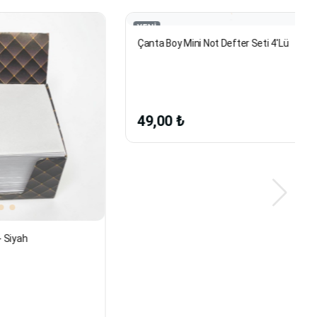
YENİ
Çanta Boy Mini Not Defter Seti 4'Lü
49,00 ₺