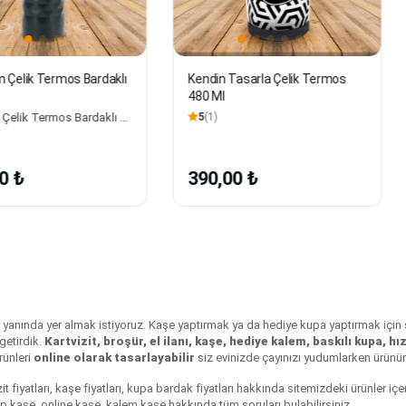
 Bardaklı
Kendin Tasarla Çelik Termos
Vantuzlu 
480 Ml
Paslanmaz
Ml
Premium Çelik Termos Bardaklı 500Ml Size
5
(1)
5
(1)
390,00 ₺
490,00
lerin yanında yer almak istiyoruz. Kaşe yaptırmak ya da hediye kupa yaptırmak içi
 getirdik.
Kartvizit, broşür, el ilanı, kaşe, hediye kalem, baskılı kupa, hız
rünleri
online olarak tasarlayabilir
siz evinizde çayınızı yudumlarken ürünün
it fiyatları
, kaşe fiyatları, kupa bardak fiyatları hakkında sitemizdeki ürünler içe
 kaşe, online kaşe, kalem kaşe hakkında tüm soruları bulabilirsiniz.