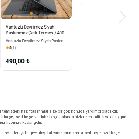
Devrilmez Siyah
İsme Özel Parlak Siyah Çelik
 Çelik Termos / 400
Termos Bardak
250 ml.
Vantuzlu Devrilmez Siyah Paslanmaz Çelik Termos / 400 Ml Size
5
(4)
 ₺
429,00 ₺
n sitemizdeki hazır tasarımlar size bir çok konuda yardımcı olacaktır.
lı kaşe, acil kaşe
ve daha birçok alanda sizlere en kaliteli ve en uygun
üz kapınıza kadar gelir.
risinde detaylı bilgiye ulaşabilirsiniz. Numaratör, acil kaşe, özel kaşe