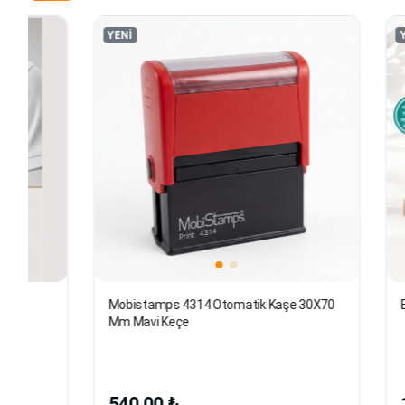
YENİ
YENİ
Emekli Kart
Mobistamps 4314 Otomatik Kaşe 30X70
Mm Mavi Keçe
150,00 
540,00 ₺