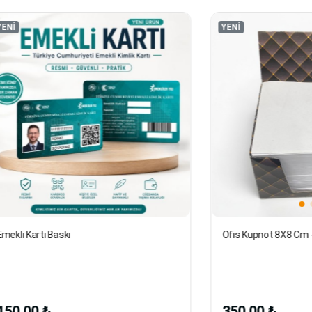
YENİ
ı Baskı
Ofis Küpnot 8X8 Cm - Siyah
₺
350,00 ₺