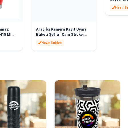
16768
Hazır Ş
anmaz
Araç İçi Kamera Kayıt Uyarı
415 Ml
Etiketi Şeffaf Cam Sticker
71
Model 2 Kendin Tasarla | 16770
Hazır Şablon
3D