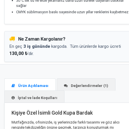
30°C ılık su ve elde yıkamanız daha uzun süreler dayanan baskılar
sağlar
CMYK süblimasyon baskı sayesinde uzun yıllar renklerini kaybetmez
Ne Zaman Kargolanır?
En geç
3 iş gününde
kargoda.
Tüm ürünlerde kargo ücreti
130,00 ₺
'dir.
Ürün Açıklaması
Değerlendirmeler (1)
İptal ve İade Koşulları
Kişiye Özel İsimli Gold Kupa Bardak
Mutfağınızda, ofisinizde, iş yerlerinizde farklı tasarımı ve göz alıcı
rengiyle tekdüzeliğin önüne geçmek, tarzınızı konuşturmak mı