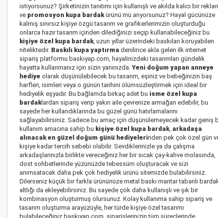
istiyorsunuz? Şirketinizin tanıtımı için kullanışlı ve akılda kalıcı bir rekla
ve
promosyon kupa bardak
ürünü mü arıyorsunuz? Hayal gücünüze
kalmış sınırsız kişiye özgü tasarım ve grafikerlerimizin oluşturduğu
onlarca hazır tasarım içinden dilediğinizi seçip kullanabileceğiniz bu
kişiye özel kupa bardak
, uzun yıllar üzerindeki baskıları koruyabilen
niteliktedir.
Baskılı kupa yaptırma
denilince akla gelen ilk internet
sipariş platformu baskıyap.com, hayalinizdeki tasarımları gündelik
hayatta kullanmanız için sizin yanınızda.
Yeni doğum yapan anneye
hediye
olarak düşünülebilecek bu tasarım, eşiniz ve bebeğinizin baş
harfleri, isimleri veya o günün tarihini ölümsüzleştirmek için ideal bir
hediyelik eşyadır. Bu bağlamda birkaç adet bu
isme özel kupa
bardak
lardan sipariş verip yakın aile çevrenize armağan edebilir, bu
sayede her kullandıklarında bu güzel günü hatırlamalarını
sağlayabilirsiniz. Sadece bu amaç için düşünülemeyecek kadar geniş b
kullanım amacına sahip bu
kişiye özel kupa bardak
,
arkadaşa
alınacak en güzel doğum günü hediyeleri
nden
pek çok özel gün v
kişiye kadar tercih sebebi olabilir. Sevdiklerinizle ya da çalışma
arkadaşlarınızla birlikte vereceğiniz her bir sıcak çay-kahve molasında,
dost sohbetlerinde yüzünüzde tebessüm oluşturacak ve sizi
anımsatacak daha pek çok hediyelik ürünü sitemizde bulabilirsiniz.
Dilerseniz küçük bir farkla ürününüze metal baskı mantar tabanlı barda
altlığı da ekleyebilirsiniz. Bu sayede çok daha kullanışlı ve şık bir
kombinasyon oluşturmuş olursunuz. Kolay kullanıma sahip sipariş ve
tasarım oluşturma arayüzüyle, her türde kişiye özel tasarımı
bulabileceğiniz baskıyap.com, siparişlerinizin tüm süreçlerinde