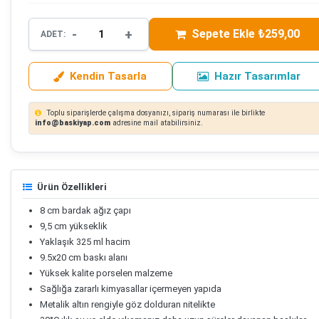
-
+
Sepete Ekle ₺259,00
ADET:
Kendin Tasarla
Hazır Tasarımlar
Toplu siparişlerde çalışma dosyanızı, sipariş numarası ile birlikte
info@baskiyap.com
adresine mail atabilirsiniz.
Ürün Özellikleri
8 cm bardak ağız çapı
9,5 cm yükseklik
Yaklaşık 325 ml hacim
9.5x20 cm baskı alanı
Yüksek kalite porselen malzeme
Sağlığa zararlı kimyasallar içermeyen yapıda
Metalik altın rengiyle göz dolduran nitelikte