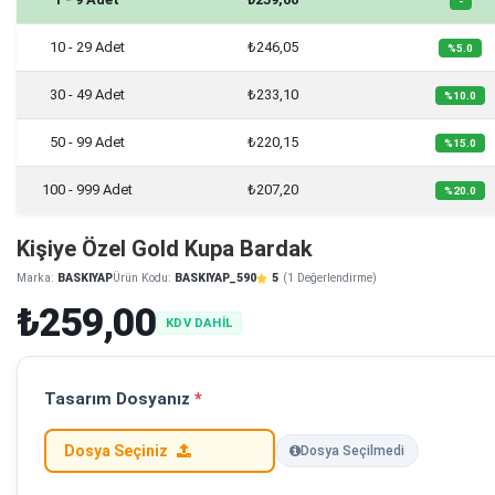
-
10 - 29 Adet
₺246,05
%5.0
30 - 49 Adet
₺233,10
%10.0
50 - 99 Adet
₺220,15
%15.0
100 - 999 Adet
₺207,20
%20.0
Kişiye Özel Gold Kupa Bardak
Marka:
BASKIYAP
Ürün Kodu:
BASKIYAP_590
5
(1 Değerlendirme)
₺259,00
KDV DAHİL
Tasarım Dosyanız
*
Dosya Seçiniz
Dosya Seçilmedi