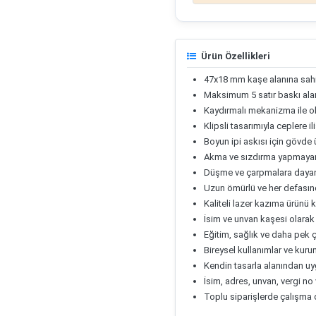
Ürün Özellikleri
47x18 mm kaşe alanına sahi
Maksimum 5 satır baskı ala
Kaydırmalı mekanizma ile ol
Klipsli tasarımıyla ceplere iliş
Boyun ipi askısı için gövde
Akma ve sızdırma yapmayan 
Düşme ve çarpmalara dayan
Uzun ömürlü ve her defasında
Kaliteli lazer kazıma ürünü
İsim ve unvan kaşesi olarak
Eğitim, sağlık ve daha pek ço
Bireysel kullanımlar ve kur
Kendin tasarla alanından uy
İsim, adres, unvan, vergi no 
Toplu siparişlerde çalışma