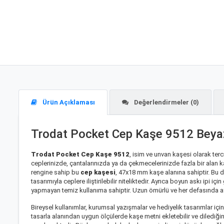
Ürün Açıklaması
Değerlendirmeler (0)
Trodat Pocket Cep Kaşe 9512 Beya
Trodat Pocket Cep Kaşe 9512
, isim ve unvan kaşesi olarak ter
ceplerinizde, çantalarınızda ya da çekmecelerinizde fazla bir alan k
rengine sahip bu
cep kaşesi
, 47x18 mm kaşe alanına sahiptir. Bu d
tasarımıyla ceplere iliştirilebilir niteliktedir. Ayrıca boyun askı 
yapmayan temiz kullanıma sahiptir. Uzun ömürlü ve her defasında ay
Bireysel kullanımlar, kurumsal yazışmalar ve hediyelik tasarımlar içi
tasarla alanından uygun ölçülerde kaşe metni ekletebilir ve dilediğini