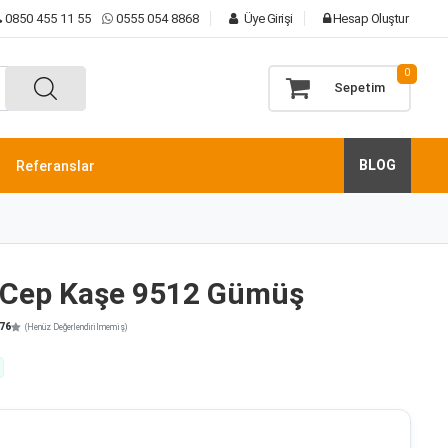
0850 455 11 55
0555 054 8868
Üye Girişi
Hesap Oluştur
0
Sepetim
BLOG
Referanslar
 Cep Kaşe 9512 Gümüş
76
(Henüz Değerlendirilmemiş)