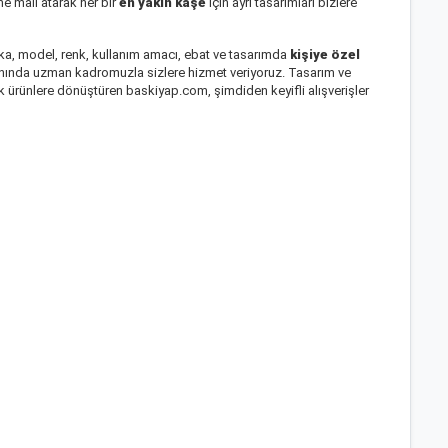
e mail atarak her bir
en yakın kaşe
için ayrı tasarımları bizlere
arka, model, renk, kullanım amacı, ebat ve tasarımda
kişiye özel
anında uzman kadromuzla sizlere hizmet veriyoruz. Tasarım ve
çek ürünlere dönüştüren baskiyap.com, şimdiden keyifli alışverişler