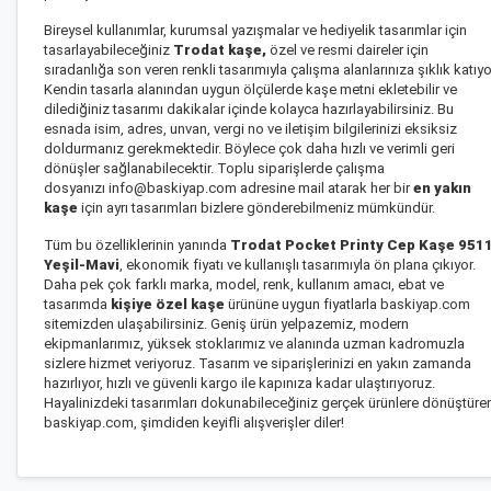
Bireysel kullanımlar, kurumsal yazışmalar ve hediyelik tasarımlar için
tasarlayabileceğiniz
Trodat kaşe
,
özel ve resmi daireler için
sıradanlığa son veren renkli tasarımıyla çalışma alanlarınıza şıklık katıyo
Kendin tasarla alanından uygun ölçülerde kaşe metni ekletebilir ve
dilediğiniz tasarımı dakikalar içinde kolayca hazırlayabilirsiniz. Bu
esnada isim, adres, unvan, vergi no ve iletişim bilgilerinizi eksiksiz
doldurmanız gerekmektedir. Böylece çok daha hızlı ve verimli geri
dönüşler sağlanabilecektir. Toplu siparişlerde çalışma
dosyanızı info@baskiyap.com adresine mail atarak her bir
en yakın
kaşe
için ayrı tasarımları bizlere gönderebilmeniz mümkündür.
Tüm bu özelliklerinin yanında
Trodat Pocket Printy Cep Kaşe 9511
Yeşil-Mavi
, ekonomik fiyatı ve kullanışlı tasarımıyla ön plana çıkıyor.
Daha pek çok farklı marka, model, renk, kullanım amacı, ebat ve
tasarımda
kişiye özel kaşe
ürününe uygun fiyatlarla baskiyap.com
sitemizden ulaşabilirsiniz. Geniş ürün yelpazemiz, modern
ekipmanlarımız, yüksek stoklarımız ve alanında uzman kadromuzla
sizlere hizmet veriyoruz. Tasarım ve siparişlerinizi en yakın zamanda
hazırlıyor, hızlı ve güvenli kargo ile kapınıza kadar ulaştırıyoruz.
Hayalinizdeki tasarımları dokunabileceğiniz gerçek ürünlere dönüştüre
baskiyap.com, şimdiden keyifli alışverişler diler!