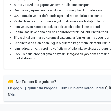
Akma ve sızdırma yapmayan temiz kullanıma sahiptir
Düşme ve çarpmalara dayanıklı ergonomik plastik gövde kasa
Uzun ömürlü ve her defasında aynı netlikte baskı kalitesi sunar
Kaliteli lazer kazıma ürünü kauçuk malzeme kaşe lastiği bulunur
İsim ve unvan kaşesi olarak en çok tercih edilen kaşelerdendir
Eğitim, sağlık ve daha pek çok sektörde tercih edilebilir niteliktedir
Bireysel kullanımlar ve kurumsal yazışmalar için kullanıma uygundur
Kendin tasarla alanından uygun ölçülerde kaşe metni ekletebilirsiniz
İsim, adres, unvan, vergi no ve iletişim bilgilerinizi eksiksiz doldurun
Toplu siparişlerde çalışma dosyasını
info@baskiyap.com
adresine
mail atabilirsiniz
Ne Zaman Kargolanır?
0,0
En geç
2 iş gününde
kargoda.
Tüm ürünlerde kargo ücreti
₺
'dir.