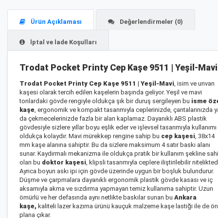
Ürün Açıklaması
Değerlendirmeler (0)
İptal ve İade Koşulları
Trodat Pocket Printy Cep Kaşe 9511 | Yeşil-Mavi
Trodat Pocket Printy Cep Kaşe 9511 | Yeşil-Mavi
, isim ve unvan
kaşesi olarak tercih edilen kaşelerin başında geliyor. Yeşil ve mavi
tonlardaki gövde rengiyle oldukça şık bir duruş sergileyen bu
isme öz
kaşe
, ergonomik ve kompakt tasarımıyla ceplerinizde, çantalarınızda y
da çekmecelerinizde fazla bir alan kaplamaz. Dayanıklı ABS plastik
gövdesiyle sizlere yıllar boyu eşlik eder ve işlevsel tasarımıyla kullanımı
oldukça kolaydır. Mavi mürekkep rengine sahip bu
cep kaşesi
, 38x14
mm kaşe alanına sahiptir. Bu da sizlere maksimum 4 satır baskı alanı
sunar. Kaydırmalı mekanizma ile oldukça pratik bir kullanım şekline sah
olan bu
doktor kaşesi
, klipsli tasarımıyla ceplere iliştirilebilir niteliktedi
Ayrıca boyun askı ipi için gövde üzerinde uygun bir boşluk bulundurur.
Düşme ve çarpmalara dayanıklı ergonomik plastik gövde kasası ve iç
aksamıyla akma ve sızdırma yapmayan temiz kullanıma sahiptir. Uzun
ömürlü ve her defasında aynı netlikte baskılar sunan bu
Ankara
kaşe
,
kaliteli lazer kazıma ürünü kauçuk malzeme kaşe lastiği ile de ön
plana çıkar.