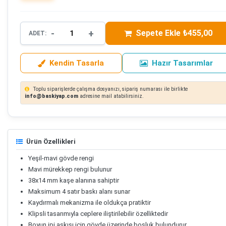
-
+
Sepete Ekle ₺455,00
ADET:
Kendin Tasarla
Hazır Tasarımlar
Toplu siparişlerde çalışma dosyanızı, sipariş numarası ile birlikte
info@baskiyap.com
adresine mail atabilirsiniz.
Ürün Özellikleri
Yeşil-mavi gövde rengi
Mavi mürekkep rengi bulunur
38x14 mm kaşe alanına sahiptir
Maksimum 4 satır baskı alanı sunar
Kaydırmalı mekanizma ile oldukça pratiktir
Klipsli tasarımıyla ceplere iliştirilebilir özelliktedir
Boyun ipi askısı için gövde üzerinde boşluk bulundurur