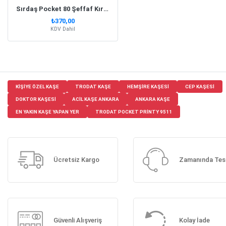
Sırdaş Pocket 80 Şeffaf Kırmızı Simli Gövde Cep Kaşesi
₺370,00
KDV Dahil
KIŞIYE ÖZEL KAŞE
TRODAT KAŞE
HEMŞIRE KAŞESI
CEP KAŞESI
DOKTOR KAŞESI
ACIL KAŞE ANKARA
ANKARA KAŞE
EN YAKIN KAŞE YAPAN YER
TRODAT POCKET PRINTY 9511
Ücretsiz Kargo
Zamanında Tes
Güvenli Alışveriş
Kolay İade