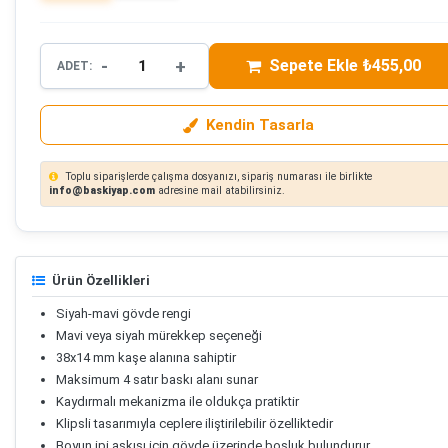
-
+
Sepete Ekle ₺455,00
ADET:
Kendin Tasarla
Toplu siparişlerde çalışma dosyanızı, sipariş numarası ile birlikte
info@baskiyap.com
adresine mail atabilirsiniz.
Ürün Özellikleri
Siyah-mavi gövde rengi
Mavi veya siyah mürekkep seçeneği
38x14 mm kaşe alanına sahiptir
Maksimum 4 satır baskı alanı sunar
Kaydırmalı mekanizma ile oldukça pratiktir
Klipsli tasarımıyla ceplere iliştirilebilir özelliktedir
Boyun ipi askısı için gövde üzerinde boşluk bulundurur