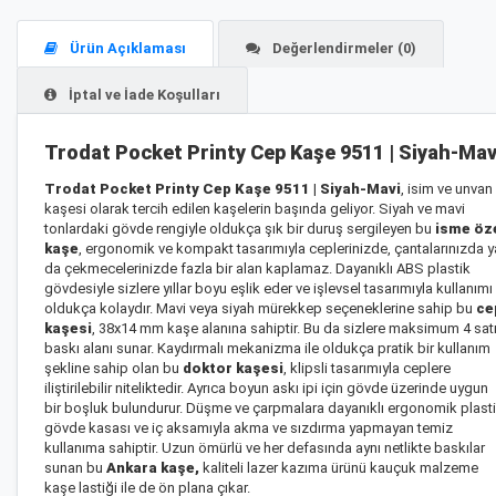
Ürün Açıklaması
Değerlendirmeler (0)
İptal ve İade Koşulları
Trodat Pocket Printy Cep Kaşe 9511 | Siyah-Mav
Trodat Pocket Printy Cep Kaşe 9511 | Siyah-Mavi
, isim ve unvan
kaşesi olarak tercih edilen kaşelerin başında geliyor. Siyah ve mavi
tonlardaki gövde rengiyle oldukça şık bir duruş sergileyen bu
isme öz
kaşe
, ergonomik ve kompakt tasarımıyla ceplerinizde, çantalarınızda y
da çekmecelerinizde fazla bir alan kaplamaz. Dayanıklı ABS plastik
gövdesiyle sizlere yıllar boyu eşlik eder ve işlevsel tasarımıyla kullanımı
oldukça kolaydır. Mavi veya siyah mürekkep seçeneklerine sahip bu
ce
kaşesi
, 38x14 mm kaşe alanına sahiptir. Bu da sizlere maksimum 4 satı
baskı alanı sunar. Kaydırmalı mekanizma ile oldukça pratik bir kullanım
şekline sahip olan bu
doktor kaşesi
, klipsli tasarımıyla ceplere
iliştirilebilir niteliktedir. Ayrıca boyun askı ipi için gövde üzerinde uygun
bir boşluk bulundurur. Düşme ve çarpmalara dayanıklı ergonomik plast
gövde kasası ve iç aksamıyla akma ve sızdırma yapmayan temiz
kullanıma sahiptir. Uzun ömürlü ve her defasında aynı netlikte baskılar
sunan bu
Ankara kaşe
,
kaliteli lazer kazıma ürünü kauçuk malzeme
kaşe lastiği ile de ön plana çıkar.