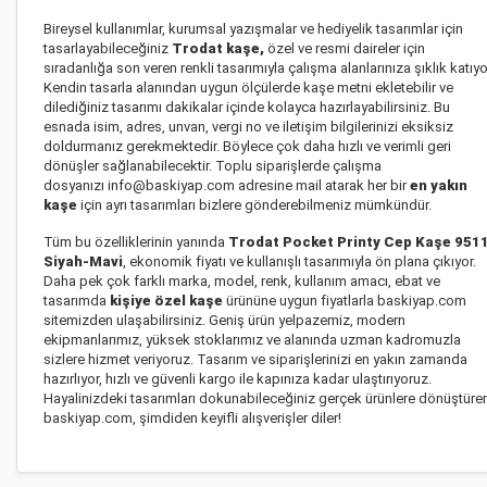
Bireysel kullanımlar, kurumsal yazışmalar ve hediyelik tasarımlar için
tasarlayabileceğiniz
Trodat kaşe
,
özel ve resmi daireler için
sıradanlığa son veren renkli tasarımıyla çalışma alanlarınıza şıklık katıyo
Kendin tasarla alanından uygun ölçülerde kaşe metni ekletebilir ve
dilediğiniz tasarımı dakikalar içinde kolayca hazırlayabilirsiniz. Bu
esnada isim, adres, unvan, vergi no ve iletişim bilgilerinizi eksiksiz
doldurmanız gerekmektedir. Böylece çok daha hızlı ve verimli geri
dönüşler sağlanabilecektir. Toplu siparişlerde çalışma
dosyanızı info@baskiyap.com adresine mail atarak her bir
en yakın
kaşe
için ayrı tasarımları bizlere gönderebilmeniz mümkündür.
Tüm bu özelliklerinin yanında
Trodat Pocket Printy Cep Kaşe 9511
Siyah-Mavi
, ekonomik fiyatı ve kullanışlı tasarımıyla ön plana çıkıyor.
Daha pek çok farklı marka, model, renk, kullanım amacı, ebat ve
tasarımda
kişiye özel kaşe
ürününe uygun fiyatlarla baskiyap.com
sitemizden ulaşabilirsiniz. Geniş ürün yelpazemiz, modern
ekipmanlarımız, yüksek stoklarımız ve alanında uzman kadromuzla
sizlere hizmet veriyoruz. Tasarım ve siparişlerinizi en yakın zamanda
hazırlıyor, hızlı ve güvenli kargo ile kapınıza kadar ulaştırıyoruz.
Hayalinizdeki tasarımları dokunabileceğiniz gerçek ürünlere dönüştüre
baskiyap.com, şimdiden keyifli alışverişler diler!