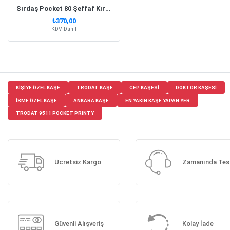
Sırdaş Pocket 80 Şeffaf Kırmızı Simli Gövde Cep Kaşesi
₺370,00
KDV Dahil
KIŞIYE ÖZEL KAŞE
TRODAT KAŞE
CEP KAŞESI
DOKTOR KAŞESI
ISME ÖZEL KAŞE
ANKARA KAŞE
EN YAKIN KAŞE YAPAN YER
TRODAT 9511 POCKET PRINTY
Ücretsiz Kargo
Zamanında Tes
Güvenli Alışveriş
Kolay İade