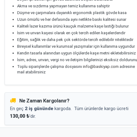
Akma ve sızdırma yapmayan temiz kullanıma sahiptir
Düşme ve çarpmalara dayanıklı ergonomik plastik gövde kasa
Uzun ömürlü ve her defasında aynı netlikte baskı kalitesi sunar
Kaliteli lazer kazıma ürünü kauçuk malzeme kaşe lastiği bulunur
İsim ve unvan kaşesi olarak en çok tercih edilen kaşelerdendir
Eğitim, sağlık ve daha pek çok sektörde tercih edilebilir niteliktedir
Bireysel kullanımlar ve kurumsal yazışmalar için kullanıma uygundur
Kendin tasarla alanından uygun ölçülerde kaşe metni ekletebilirsiniz
İsim, adres, unvan, vergi no ve iletişim bilgilerinizi eksiksiz doldurun
Toplu siparişlerde çalışma dosyasını
info@baskiyap.com
adresine
mail atabilirsiniz
Ne Zaman Kargolanır?
En geç
2 iş gününde
kargoda.
Tüm ürünlerde kargo ücreti
130,00 ₺
'dir.