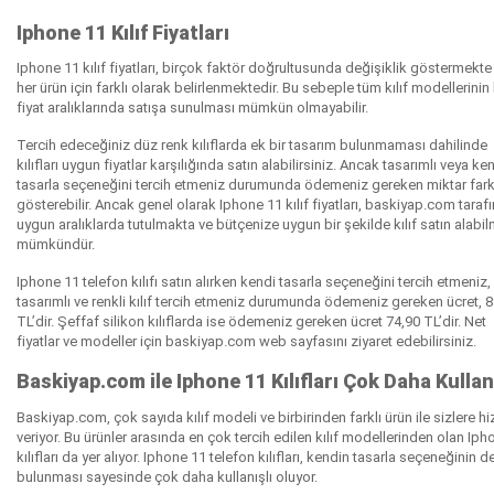
Iphone 11 Kılıf Fiyatları
Iphone 11 kılıf fiyatları, birçok faktör doğrultusunda değişiklik göstermekte
her ürün için farklı olarak belirlenmektedir. Bu sebeple tüm kılıf modellerinin b
fiyat aralıklarında satışa sunulması mümkün olmayabilir.
Tercih edeceğiniz düz renk kılıflarda ek bir tasarım bulunmaması dahilinde
kılıfları uygun fiyatlar karşılığında satın alabilirsiniz. Ancak tasarımlı veya ke
tasarla seçeneğini tercih etmeniz durumunda ödemeniz gereken miktar farkl
gösterebilir. Ancak genel olarak Iphone 11 kılıf fiyatları, baskiyap.com taraf
uygun aralıklarda tutulmakta ve bütçenize uygun bir şekilde kılıf satın alabi
mümkündür.
Iphone 11 telefon kılıfı satın alırken kendi tasarla seçeneğini tercih etmeniz,
tasarımlı ve renkli kılıf tercih etmeniz durumunda ödemeniz gereken ücret, 
TL’dir. Şeffaf silikon kılıflarda ise ödemeniz gereken ücret 74,90 TL’dir. Net
fiyatlar ve modeller için baskiyap.com web sayfasını ziyaret edebilirsiniz.
Baskiyap.com ile Iphone 11 Kılıfları Çok Daha Kullan
Baskiyap.com, çok sayıda kılıf modeli ve birbirinden farklı ürün ile sizlere h
veriyor. Bu ürünler arasında en çok tercih edilen kılıf modellerinden olan Iph
kılıfları da yer alıyor. Iphone 11 telefon kılıfları, kendin tasarla seçeneğinin d
bulunması sayesinde çok daha kullanışlı oluyor.