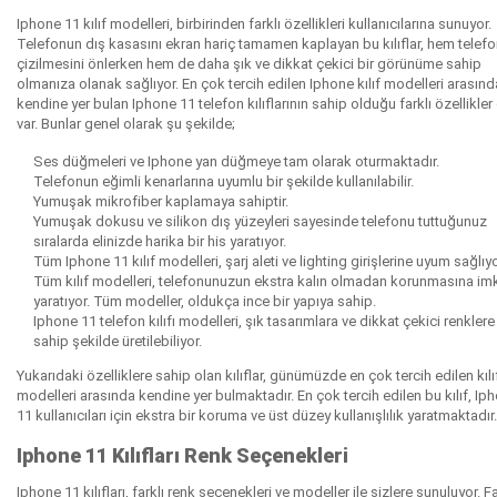
Iphone 11 kılıf modelleri, birbirinden farklı özellikleri kullanıcılarına sunuyor.
Telefonun dış kasasını ekran hariç tamamen kaplayan bu kılıflar, hem telef
çizilmesini önlerken hem de daha şık ve dikkat çekici bir görünüme sahip
olmanıza olanak sağlıyor. En çok tercih edilen Iphone kılıf modelleri arasınd
kendine yer bulan Iphone 11 telefon kılıflarının sahip olduğu farklı özellikler
var. Bunlar genel olarak şu şekilde;
Ses düğmeleri ve Iphone yan düğmeye tam olarak oturmaktadır.
Telefonun eğimli kenarlarına uyumlu bir şekilde kullanılabilir.
Yumuşak mikrofiber kaplamaya sahiptir.
Yumuşak dokusu ve silikon dış yüzeyleri sayesinde telefonu tuttuğunuz
sıralarda elinizde harika bir his yaratıyor.
Tüm Iphone 11 kılıf modelleri, şarj aleti ve lighting girişlerine uyum sağlıy
Tüm kılıf modelleri, telefonunuzun ekstra kalın olmadan korunmasına im
yaratıyor. Tüm modeller, oldukça ince bir yapıya sahip.
Iphone 11 telefon kılıfı modelleri, şık tasarımlara ve dikkat çekici renklere
sahip şekilde üretilebiliyor.
Yukarıdaki özelliklere sahip olan kılıflar, günümüzde en çok tercih edilen kılı
modelleri arasında kendine yer bulmaktadır. En çok tercih edilen bu kılıf, Ip
11 kullanıcıları için ekstra bir koruma ve üst düzey kullanışlılık yaratmaktadır
Iphone 11 Kılıfları Renk Seçenekleri
Iphone 11 kılıfları, farklı renk seçenekleri ve modeller ile sizlere sunuluyor. Fa