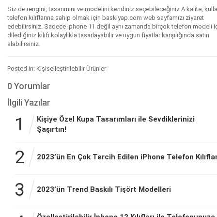
Siz de rengini, tasarımını ve modelini kendiniz seçebileceğiniz A kalite, kulla
telefon kılıflarına sahip olmak için baskiyap.com web sayfamızı ziyaret
edebilirsiniz. Sadece Iphone 11 değil aynı zamanda birçok telefon modeli i
dilediğiniz kılıfı kolaylıkla tasarlayabilir ve uygun fiyatlar karşılığında satın
alabilirsiniz.
Posted In: Kişiselleştirilebilir Ürünler
0 Yorumlar
İlgili Yazılar
1
Kişiye Özel Kupa Tasarımları ile Sevdiklerinizi
Şaşırtın!
2
2023’ün En Çok Tercih Edilen iPhone Telefon Kılıflar
3
2023’ün Trend Baskılı Tişört Modelleri
Özelleştirilebilir İphone 12 Kılıfları ile Telefonunuza