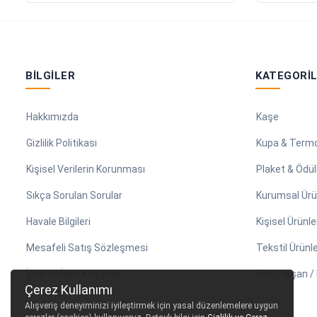
BILGILER
KATEGORI
Hakkımızda
Kaşe
Gizlilik Politikası
Kupa & Term
Kişisel Verilerin Korunması
Plaket & Ödül
Sıkça Sorulan Sorular
Kurumsal Ürü
Havale Bilgileri
Kişisel Ürünle
Mesafeli Satış Sözleşmesi
Tekstil Ürünle
İptal ve İade Koşulları
Söz / Nişan 
Çerez Kullanımı
Alışveriş deneyiminizi iyileştirmek için yasal düzenlemelere uygun