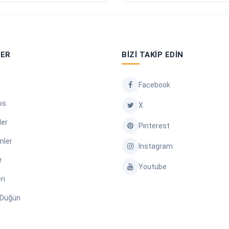
LER
BIZI TAKIP EDIN
Facebook
os
X
ler
Pinterest
nler
Instagram
r
Youtube
ri
/ Düğün