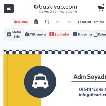
0
Önizleme
Tasarımı Temizle
Metin
Yüklemeler
Şablonlar
Bileşenler
Katm
Ekle