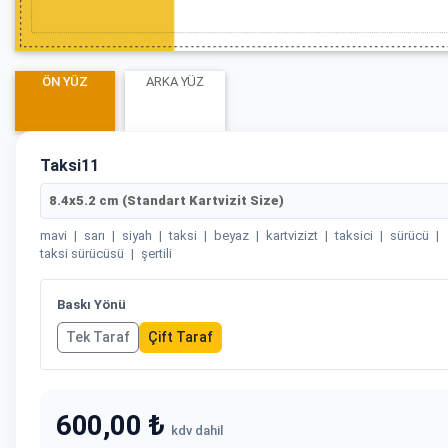
ÖN YÜZ
ARKA YÜZ
Taksi11
8.4x5.2 cm (Standart Kartvizit Size)
mavi
|
sarı
|
siyah
|
taksi
|
beyaz
|
kartvizizt
|
taksici
|
sürücü
|
taksi sürücüsü
|
şertili
Baskı Yönü
Tek Taraf
Çift Taraf
600,00 ₺
kdv dahil