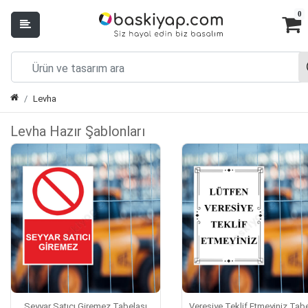
0
Levha
Levha Hazır Şablonları
Seyyar Satıcı Giremez Tabelası
Veresiye Teklif Etmeyiniz Tabe