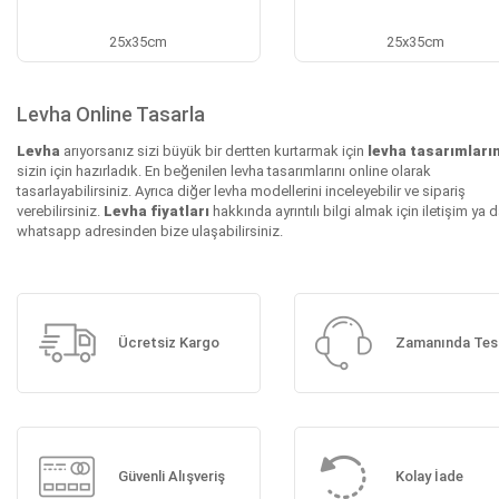
25x35cm
25x35cm
Levha Online Tasarla
Levha
arıyorsanız sizi büyük bir dertten kurtarmak için
levha tasarımların
sizin için hazırladık. En beğenilen levha tasarımlarını online olarak
tasarlayabilirsiniz. Ayrıca diğer levha modellerini inceleyebilir ve sipariş
verebilirsiniz.
Levha fiyatları
hakkında ayrıntılı bilgi almak için iletişim ya 
whatsapp adresinden bize ulaşabilirsiniz.
Ücretsiz Kargo
Zamanında Tes
Güvenli Alışveriş
Kolay İade