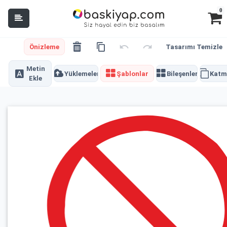
0
Önizleme
Tasarımı Temizle
Metin
Yüklemeler
Şablonlar
Bileşenler
Katm
Ekle