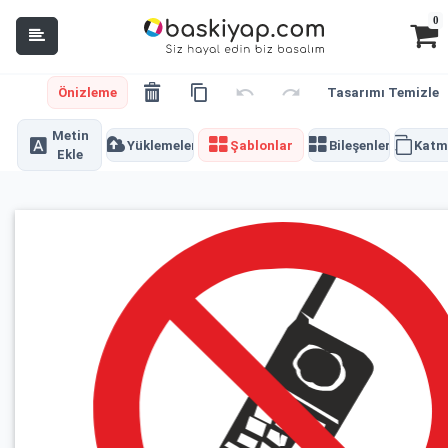
0
Önizleme
Tasarımı Temizle
Metin
Yüklemeler
Şablonlar
Bileşenler
Katm
Ekle