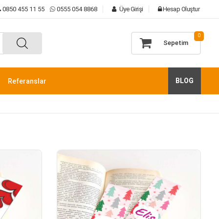
0850 455 11 55
0555 054 8868
Üye Girişi
Hesap Oluştur
0
Sepetim
BLOG
Referanslar