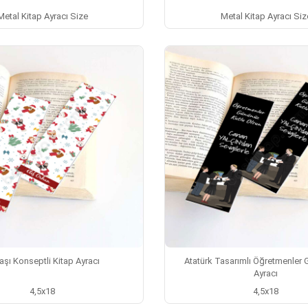
Metal Kitap Ayracı Size
Metal Kitap Ayracı Siz
başı Konseptli Kitap Ayracı
Atatürk Tasarımlı Öğretmenler 
Ayracı
4,5x18
4,5x18