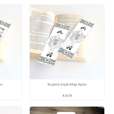
cı
Boyama Çiçek Kitap Ayracı
4,5x18