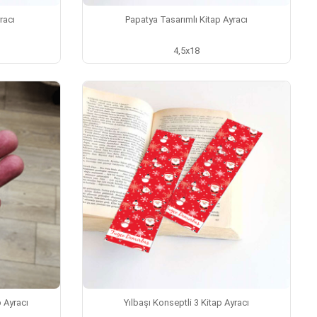
racı
Papatya Tasarımlı Kitap Ayracı
4,5x18
p Ayracı
Yılbaşı Konseptli 3 Kitap Ayracı