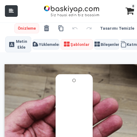
0
Önizleme
Tasarımı Temizle
Metin
Yüklemeler
Şablonlar
Bileşenler
Katm
Ekle