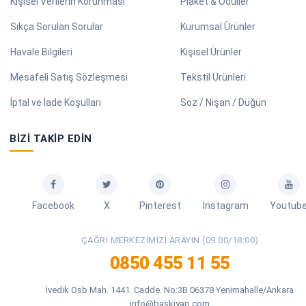
Kişisel Verilerin Korunması
Plaket & Ödüller
Sıkça Sorulan Sorular
Kurumsal Ürünler
Havale Bilgileri
Kişisel Ürünler
Mesafeli Satış Sözleşmesi
Tekstil Ürünleri
İptal ve İade Koşulları
Söz / Nişan / Düğün
BIZI TAKIP EDIN
Facebook
X
Pinterest
Instagram
Youtub
ÇAĞRI MERKEZIMIZI ARAYIN (09:00/18:00)
0850 455 11 55
İvedik Osb Mah. 1441. Cadde. No:3B 06378 Yenimahalle/Ankara
info@baskiyap.com