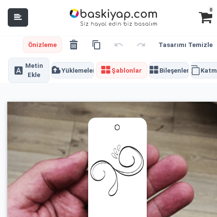
0
Önizleme
Tasarımı Temizle
Metin
Yüklemeler
Şablonlar
Bileşenler
Katm
Ekle