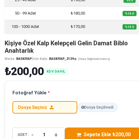
%5.0
50 - 99 Adet
₺180,00
%10.0
100 - 1000 Adet
₺170,00
%15.0
Kişiye Özel Kalp Kelepçeli Gelin Damat Biblo
Anahtarlık
Marka:
BASKIYAP
Ürün Kodu:
BASKIYAP_2139
(Henüz Değerlendirilmemiş)
₺200,00
KDV DAHİL
Fotoğraf Yükle
*
Dosya Seçiniz
Dosya Seçilmedi
-
+
Sepete Ekle ₺200,00
ADET: