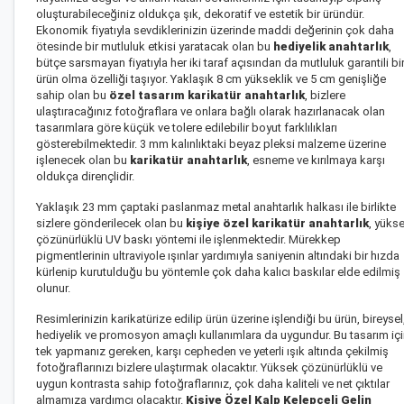
oluşturabileceğiniz oldukça şık, dekoratif ve estetik bir üründür.
Ekonomik fiyatıyla sevdiklerinizin üzerinde maddi değerinin çok daha
ötesinde bir mutluluk etkisi yaratacak olan bu
hediyelik anahtarlık
,
bütçe sarsmayan fiyatıyla her iki taraf açısından da mutluluk garantili bi
ürün olma özelliği taşıyor. Yaklaşık 8 cm yükseklik ve 5 cm genişliğe
sahip olan bu
özel tasarım karikatür anahtarlık
, bizlere
ulaştıracağınız fotoğraflara ve onlara bağlı olarak hazırlanacak olan
tasarımlara göre küçük ve tolere edilebilir boyut farklılıkları
gösterebilmektedir. 3 mm kalınlıktaki beyaz pleksi malzeme üzerine
işlenecek olan bu
karikatür anahtarlık
, esneme ve kırılmaya karşı
oldukça dirençlidir.
Yaklaşık 23 mm çaptaki paslanmaz metal anahtarlık halkası ile birlikte
sizlere gönderilecek olan bu
kişiye özel karikatür anahtarlık
, yüks
çözünürlüklü UV baskı yöntemi ile işlenmektedir. Mürekkep
pigmentlerinin ultraviyole ışınlar yardımıyla saniyenin altındaki bir hızda
kürlenip kurutulduğu bu yöntemle çok daha kalıcı baskılar elde edilmiş
olunur.
Resimlerinizin karikatürize edilip ürün üzerine işlendiği bu ürün, bireysel
hediyelik ve promosyon amaçlı kullanımlara da uygundur. Bu tasarım iç
tek yapmanız gereken, karşı cepheden ve yeterli ışık altında çekilmiş
fotoğraflarınızı bizlere ulaştırmak olacaktır. Yüksek çözünürlüklü ve
uygun kontrasta sahip fotoğraflarınız, çok daha kaliteli ve net çıktılar
almamıza yardımcı olacaktır.
Kişiye Özel Kalp Kelepçeli Gelin