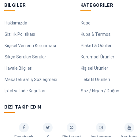
BILGILER
KATEGORILER
Hakkımızda
Kaşe
Gizlilik Politikası
Kupa & Termos
Kişisel Verilerin Korunması
Plaket & Ödüller
Sıkça Sorulan Sorular
Kurumsal Ürünler
Havale Bilgileri
Kişisel Ürünler
Mesafeli Satış Sözleşmesi
Tekstil Ürünleri
İptal ve İade Koşulları
Söz / Nişan / Düğün
BIZI TAKIP EDIN
Facebook
X
Pinterest
Instagram
Youtub