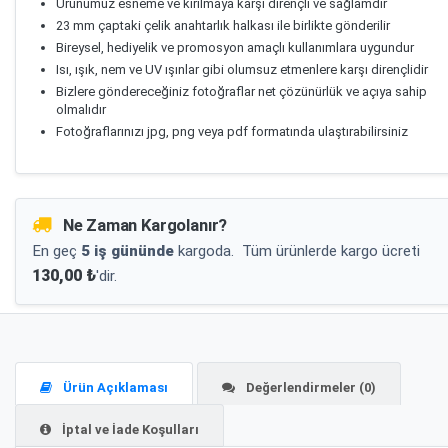
Ürünümüz esneme ve kırılmaya karşı dirençli ve sağlamdır
23 mm çaptaki çelik anahtarlık halkası ile birlikte gönderilir
Bireysel, hediyelik ve promosyon amaçlı kullanımlara uygundur
Isı, ışık, nem ve UV ışınlar gibi olumsuz etmenlere karşı dirençlidir
Bizlere göndereceğiniz fotoğraflar net çözünürlük ve açıya sahip
olmalıdır
Fotoğraflarınızı jpg, png veya pdf formatında ulaştırabilirsiniz
Ne Zaman Kargolanır?
En geç
5 iş gününde
kargoda.
Tüm ürünlerde kargo ücreti
130,00 ₺
'dir.
Ürün Açıklaması
Değerlendirmeler (0)
İptal ve İade Koşulları