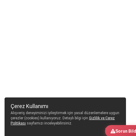
Çerez Kullanımı
Alışveriş deneyiminizi iyileştirmek için yasal düzenlemelere uygun
çerezler (cookies) kullanıyoruz. Detaylı bilgi için
Gizlilik ve Çerez
Politikası
sayfamızı inceleyebilirsiniz.
Tamam
Sorun Bild