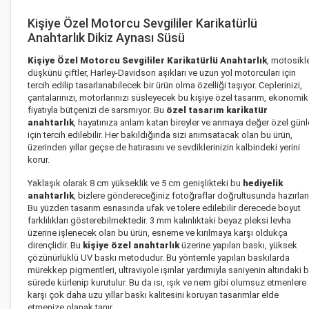
Kişiye Özel Motorcu Sevgililer Karikatürlü
Anahtarlık Dikiz Aynası Süsü
Kişiye Özel Motorcu Sevgililer Karikatürlü Anahtarlık
, motosikl
düşkünü çiftler, Harley-Davidson aşıkları ve uzun yol motorcuları için
tercih edilip tasarlanabilecek bir ürün olma özelliği taşıyor. Ceplerinizi,
çantalarınızı, motorlarınızı süsleyecek bu kişiye özel tasarım, ekonomik
fiyatıyla bütçenizi de sarsmıyor. Bu
özel tasarım karikatür
anahtarlık
, hayatınıza anlam katan bireyler ve anmaya değer özel günl
için tercih edilebilir. Her bakıldığında sizi anımsatacak olan bu ürün,
üzerinden yıllar geçse de hatırasını ve sevdiklerinizin kalbindeki yerini
korur.
Yaklaşık olarak 8 cm yükseklik ve 5 cm genişlikteki bu
hediyelik
anahtarlık
, bizlere göndereceğiniz fotoğraflar doğrultusunda hazırlanı
Bu yüzden tasarım esnasında ufak ve tolere edilebilir derecede boyut
farklılıkları gösterebilmektedir. 3 mm kalınlıktaki beyaz pleksi levha
üzerine işlenecek olan bu ürün, esneme ve kırılmaya karşı oldukça
dirençlidir. Bu
kişiye özel anahtarlık
üzerine yapılan baskı, yüksek
çözünürlüklü UV baskı metodudur. Bu yöntemle yapılan baskılarda
mürekkep pigmentleri, ultraviyole ışınlar yardımıyla saniyenin altındaki b
sürede kürlenip kurutulur. Bu da ısı, ışık ve nem gibi olumsuz etmenlere
karşı çok daha uzu yıllar baskı kalitesini koruyan tasarımlar elde
etmenize olanak tanır.