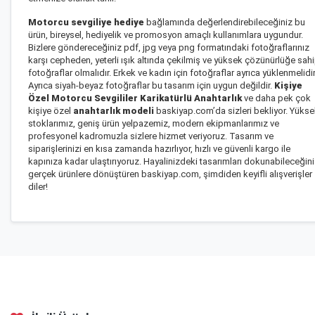
Motorcu sevgiliye hediye
bağlamında değerlendirebileceğiniz bu
ürün, bireysel, hediyelik ve promosyon amaçlı kullanımlara uygundur.
Bizlere göndereceğiniz pdf, jpg veya png formatındaki fotoğraflarınız
karşı cepheden, yeterli ışık altında çekilmiş ve yüksek çözünürlüğe sah
fotoğraflar olmalıdır. Erkek ve kadın için fotoğraflar ayrıca yüklenmelidir
Ayrıca siyah-beyaz fotoğraflar bu tasarım için uygun değildir.
Kişiye
Özel Motorcu Sevgililer Karikatürlü Anahtarlık
ve daha pek çok
kişiye özel
anahtarlık modeli
baskiyap.com’da sizleri bekliyor. Yüks
stoklarımız, geniş ürün yelpazemiz, modern ekipmanlarımız ve
profesyonel kadromuzla sizlere hizmet veriyoruz. Tasarım ve
siparişlerinizi en kısa zamanda hazırlıyor, hızlı ve güvenli kargo ile
kapınıza kadar ulaştırıyoruz. Hayalinizdeki tasarımları dokunabileceğin
gerçek ürünlere dönüştüren baskiyap.com, şimdiden keyifli alışverişler
diler!