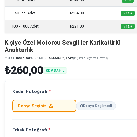
%5.0
50 - 99 Adet
₺234,00
%10.0
100 - 1000 Adet
₺221,00
%15.0
Kişiye Özel Motorcu Sevgililer Karikatürlü
Anahtarlık
Marka:
BASKIYAP
Ürün Kodu:
BASKIYAP_1739
(Henüz Değerlendirilmemiş)
₺260,00
KDV DAHİL
Kadın Fotoğrafı
*
Dosya Seçiniz
Dosya Seçilmedi
Erkek Fotoğrafı
*