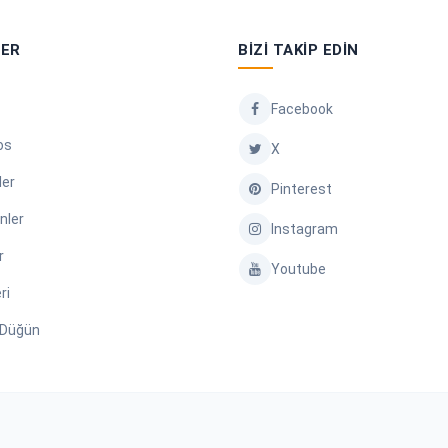
LER
BIZI TAKIP EDIN
Facebook
os
X
ler
Pinterest
nler
Instagram
r
Youtube
ri
/ Düğün