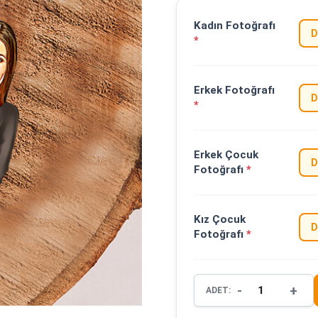
Kadın Fotoğrafı
D
*
Erkek Fotoğrafı
D
*
Erkek Çocuk
D
Fotoğrafı
*
Kız Çocuk
D
Fotoğrafı
*
-
+
ADET: