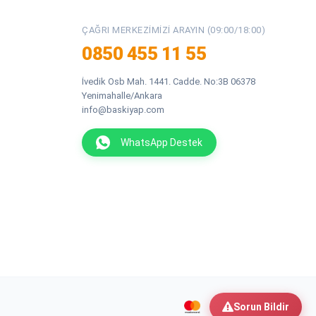
ÇAĞRI MERKEZIMIZI ARAYIN (09:00/18:00)
0850 455 11 55
İvedik Osb Mah. 1441. Cadde. No:3B 06378
Yenimahalle/Ankara
info@baskiyap.com
WhatsApp Destek
Sorun Bildir