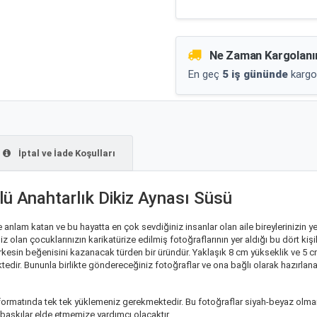
Ne Zaman Kargolanı
En geç
5 iş gününde
kargo
İptal ve İade Koşulları
ürlü Anahtarlık Dikiz Aynası Süsü
anlam katan ve bu hayatta en çok sevdiğiniz insanlar olan aile bireylerinizin yer
z olan çocuklarınızın karikatürize edilmiş fotoğraflarının yer aldığı bu dört kişi
erkesin beğenisini kazanacak türden bir üründür. Yaklaşık 8 cm yükseklik ve 5 c
tedir. Bununla birlikte göndereceğiniz fotoğraflar ve ona bağlı olarak hazırlana
f formatında tek tek yüklemeniz gerekmektedir. Bu fotoğraflar siyah-beyaz olmama
 baskılar elde etmemize yardımcı olacaktır.