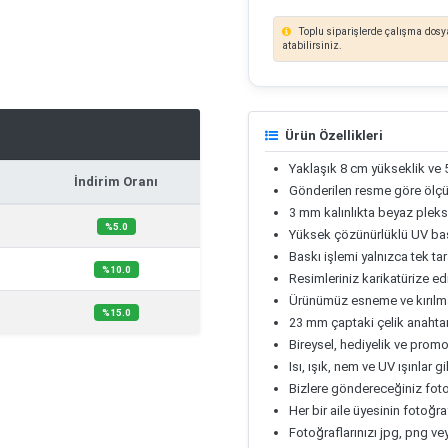
Toplu siparişlerde çalışma dosya
atabilirsiniz.
Ürün Özellikleri
Yaklaşık 8 cm yükseklik ve 
İndirim Oranı
Gönderilen resme göre ölçül
3 mm kalınlıkta beyaz pleksi
%5.0
Yüksek çözünürlüklü UV bask
Baskı işlemi yalnızca tek t
%10.0
Resimleriniz karikatürize ed
Ürünümüz esneme ve kırılma
%15.0
23 mm çaptaki çelik anahtarlı
Bireysel, hediyelik ve prom
Isı, ışık, nem ve UV ışınlar 
Bizlere göndereceğiniz foto
Her bir aile üyesinin fotoğra
Fotoğraflarınızı jpg, png ve