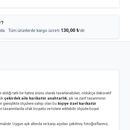
r?
130,00 ₺
da.
Tüm ürünlerde kargo ücreti
'dir.
 aldığı tatlı bir hatıra ürünü olarak tasarlanabilen, oldukça dekoratif
lik
çekirdek aile karikatür anahtarlık
, şık ve zarif tasarımının
m genişlikte ölçülere sahip olan bu
kişiye özel karikatür
n tasarımlarda ufak boyutlu ve tolere edilebilir ölçüde boyut
lıdır. Uygun ışık altında ve karşı açıdan çekilmiş fotoğraflarınız,