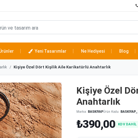
Ürünler
Yeni Tasarımlar
Ne Hediyesi
Blog
arlık
Kişiye Özel Dört Kişilik Aile Karikatürlü Anahtarlık
Kişiye Özel Dör
Anahtarlık
Marka:
BASKIYAP
Ürün Kodu:
BASKIYAP_
₺390,00
KDV DAHİL