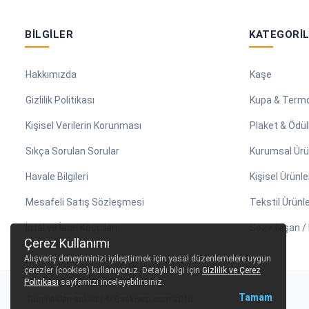
BILGILER
KATEGORI
Hakkımızda
Kaşe
Gizlilik Politikası
Kupa & Term
Kişisel Verilerin Korunması
Plaket & Ödül
Sıkça Sorulan Sorular
Kurumsal Ürü
Havale Bilgileri
Kişisel Ürünle
Mesafeli Satış Sözleşmesi
Tekstil Ürünle
İptal ve İade Koşulları
Söz / Nişan 
Çerez Kullanımı
Alışveriş deneyiminizi iyileştirmek için yasal düzenlemelere uygun
çerezler (cookies) kullanıyoruz. Detaylı bilgi için
Gizlilik ve Çerez
Politikası
sayfamızı inceleyebilirsiniz.
Tamam
Tüm hakları saklıdır © Baskiyap.com 2018