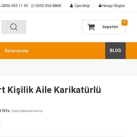
0850 455 11 55
0555 054 8868
Üye Girişi
Hesap Oluştur
0
Sepetim
BLOG
Referanslar
t Kişilik Aile Karikatürlü
1737
(Henüz Değerlendirilmemiş)