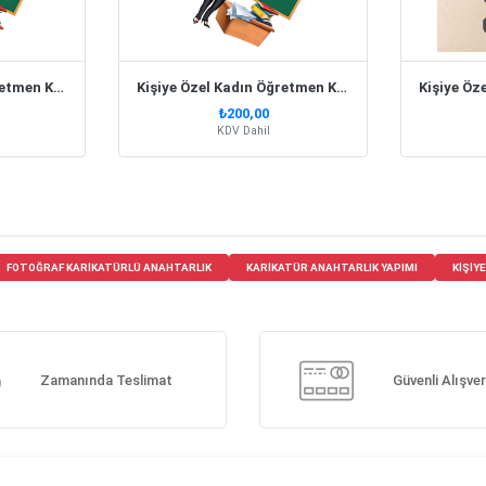
Kişiye Özel Erkek Öğretmen Karikatürlü Anahtarlık
Kişiye Özel Kadın Öğretmen Karikatürlü Anahtarlık
₺200,00
KDV Dahil
FOTOĞRAF KARIKATÜRLÜ ANAHTARLIK
KARIKATÜR ANAHTARLIK YAPIMI
KIŞIY
Zamanında Teslimat
Güvenli Alışver