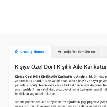
Ürün Açıklaması
Değerlendirmeler (0)
Kişiye Özel Dört Kişilik Aile Karikat
Kişiye Özel Dört Kişilik Aile Karikatürlü Anahtarlık
, ömrünüze 
ve estetik bir üründür. Size yol arkadaşı olan eşinizin ve hayat gayeni
yanında sunduğu teknik detaylar ve fiziksel özelliklerle de gören h
anahtarlık
, 3 mm kalınlıkta beyaz pleksi levha üzerine işlenebilmek
farklılıkları yaşanabilmektedir.
Sipariş panelinden aile bireylerinin fotoğraflarını jpg, png veya pd
yeterli çözünürlük ve kontrasta sahip olursa çok daha verimli ve net