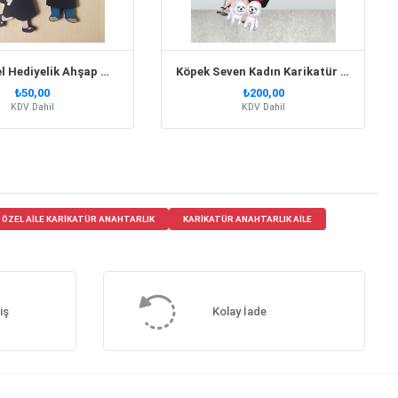
Kişiye Özel Hediyelik Ahşap Mezuniyet Anahtarlık
Köpek Seven Kadın Karikatür Biblo Anahtarlık
₺50,00
₺200,00
KDV Dahil
KDV Dahil
E ÖZEL AILE KARIKATÜR ANAHTARLIK
KARIKATÜR ANAHTARLIK AILE
iş
Kolay İade