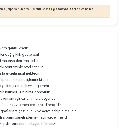
nızı, sipariş numarası ile birlikte
info@baskiyap.com
adresine mail
5 cm genişliktedir
er değişiklik gösterebilir
 materyalden imal edilir
ı yöntemiyle özelleştirilir
arafa uygulanabilmektedir
ilip ürün üzerine işlenmektedir
ya karşı dirençli ve sağlamdır
k halkası ile birlikte gönderilir
osyon amaçlı kullanımlara uygundur
gibi olumsuz etmenlere karşı dirençlidir
ğraflar net çözünürlük ve açıya sahip olmalıdır
fı sipariş panelinden ayrı ayrı yüklenmelidir
ya pdf formatında ulaştırabilirsiniz