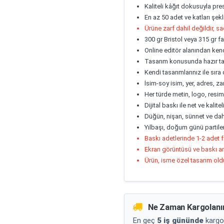
Kaliteli kâğıt dokusuyla pres
En az 50 adet ve katları şek
Ürüne zarf dahil değildir, sa
300 gr Bristol veya 315 gr fa
Online editör alanından kend
Tasarım konusunda hazır tas
Kendi tasarımlarınız ile sıra 
İsim-soy isim, yer, adres, zam
Her türde metin, logo, resi
Dijital baskı ile net ve kalite
Düğün, nişan, sünnet ve dah
Yılbaşı, doğum günü partileri
Baskı adetlerinde 1-2 adet 
Ekran görüntüsü ve baskı ar
Ürün, isme özel tasarım ol
Ne Zaman Kargolanı
En geç
5 iş gününde
kargo