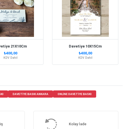
vetiye 21X10Cm
Davetiye 10X15Cm
₺400,00
₺400,00
KDV Dahil
KDV Dahil
SKI
DAVETIYE BASKI ANKARA
ONLINE DAVETIYE BASKI
iş
Kolay İade