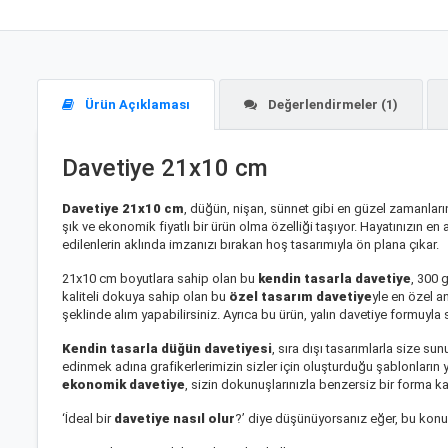
Ürün Açıklaması
Değerlendirmeler (1)
Davetiye 21x10 cm
Davetiye 21x10 cm
, düğün, nişan, sünnet gibi en güzel zamanların
şık ve ekonomik fiyatlı bir ürün olma özelliği taşıyor. Hayatınızın en
edilenlerin aklında imzanızı bırakan hoş tasarımıyla ön plana çıkar.
21x10 cm boyutlara sahip olan bu
kendin tasarla davetiye
, 300 
kaliteli dokuya sahip olan bu
özel tasarım davetiye
yle en özel a
şeklinde alım yapabilirsiniz. Ayrıca bu ürün, yalın davetiye formuy
Kendin tasarla düğün davetiyesi
, sıra dışı tasarımlarla size s
edinmek adına grafikerlerimizin sizler için oluşturduğu şablonların y
ekonomik davetiye
, sizin dokunuşlarınızla benzersiz bir forma 
‘İdeal bir
davetiye nasıl olur
?’ diye düşünüyorsanız eğer, bu konu