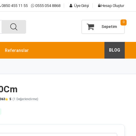
0850 455 11 55
0555 054 8868
Üye Girişi
Hesap Oluştur
0
Sepetim
BLOG
Referanslar
10Cm
363
5
(1 Değerlendirme)