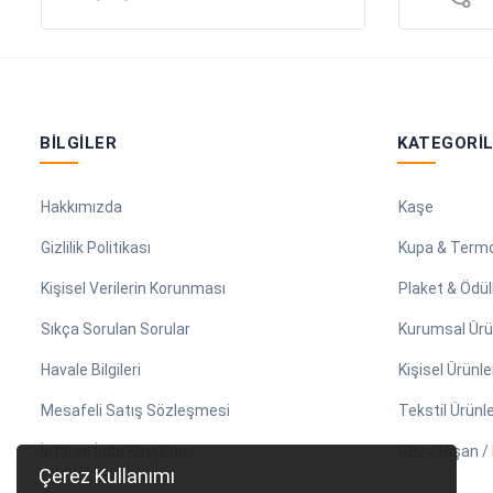
BILGILER
KATEGORI
Hakkımızda
Kaşe
Gizlilik Politikası
Kupa & Term
Kişisel Verilerin Korunması
Plaket & Ödül
Sıkça Sorulan Sorular
Kurumsal Ürü
Havale Bilgileri
Kişisel Ürünle
Mesafeli Satış Sözleşmesi
Tekstil Ürünle
İptal ve İade Koşulları
Söz / Nişan 
Çerez Kullanımı