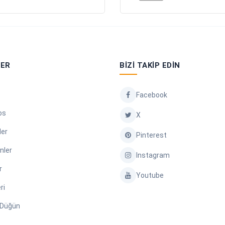
LER
BIZI TAKIP EDIN
Facebook
os
X
ler
Pinterest
nler
Instagram
r
Youtube
ri
/ Düğün