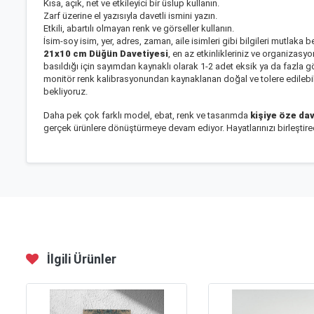
Kısa, açık, net ve etkileyici bir üslup kullanın.
Zarf üzerine el yazısıyla davetli ismini yazın.
Etkili, abartılı olmayan renk ve görseller kullanın.
İsim-soy isim, yer, adres, zaman, aile isimleri gibi bilgileri mutlaka bel
21x10 cm Düğün Davetiyesi
, en az etkinlikleriniz ve organizas
basıldığı için sayımdan kaynaklı olarak 1-2 adet eksik ya da fazla g
monitör renk kalibrasyonundan kaynaklanan doğal ve tolere edilebili
bekliyoruz.
Daha pek çok farklı model, ebat, renk ve tasarımda
kişiye öze da
gerçek ürünlere dönüştürmeye devam ediyor. Hayatlarınızı birleştirece
İlgili Ürünler