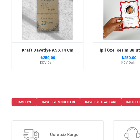
Kraft Davetiye 9.5 X 14 Cm
İpli Özel Kesim Bulu
₺250,00
₺250,00
KDV Dahil
KDV Dahil
DAVETIYE
DAVETIYE MODELLERI
DAVETIYE FIYATLARI
KALITEL
Ücretsiz Kargo