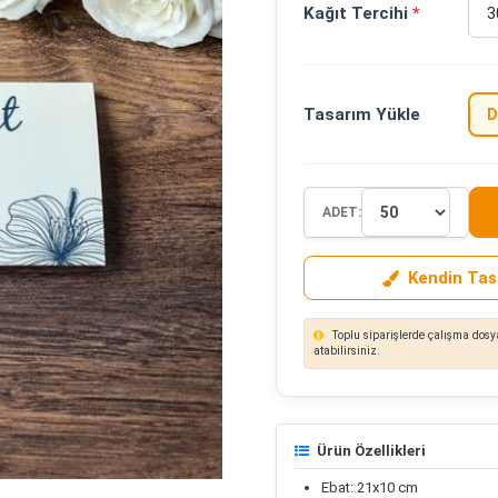
Kağıt Tercihi
*
Tasarım Yükle
D
ADET:
Kendin Tas
Toplu siparişlerde çalışma dosya
atabilirsiniz.
Ürün Özellikleri
Ebat: 21x10 cm