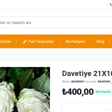
Ürünler
Yeni Tasarımlar
Ne Hediyesi
Blog
Davetiye 21X
Marka:
BASKIYAP
Ürün Kodu:
BASKIYAP_
₺400,00
KDV DAHİL