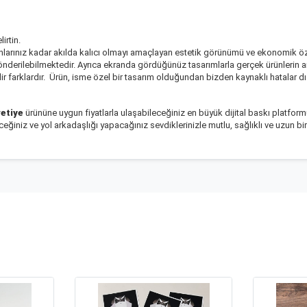
irtin.
yonlarınız kadar akılda kalıcı olmayı amaçlayan estetik görünümü ve ekonomik ö
önderilebilmektedir. Ayrıca ekranda gördüğünüz tasarımlarla gerçek ürünlerin ar
r farklardır. Ürün, isme özel bir tasarım olduğundan bizden kaynaklı hatalar d
vetiye
ürününe uygun fiyatlarla ulaşabileceğiniz en büyük dijital baskı platfor
ğiniz ve yol arkadaşlığı yapacağınız sevdiklerinizle mutlu, sağlıklı ve uzun bir 