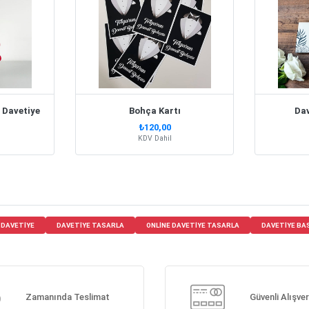
t Davetiye
Bohça Kartı
Da
₺120,00
KDV Dahil
I DAVETIYE
DAVETIYE TASARLA
ONLINE DAVETIYE TASARLA
DAVETIYE BA
Zamanında Teslimat
Güvenli Alışver