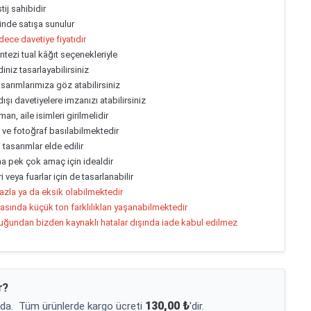
tij sahibidir
linde satışa sunulur
dece davetiye fiyatıdır
ntezi tual kâğıt seçenekleriyle
iniz tasarlayabilirsiniz
arımlarımıza göz atabilirsiniz
dışı davetiyelere imzanızı atabilirsiniz
an, aile isimleri girilmelidir
m ve fotoğraf basılabilmektedir
li tasarımlar elde edilir
a pek çok amaç için idealdir
 veya fuarlar için de tasarlanabilir
fazla ya da eksik olabilmektedir
asında küçük ton farklılıkları yaşanabilmektedir
duğundan bizden kaynaklı hatalar dışında iade kabul edilmez
r?
130,00 ₺
da.
Tüm ürünlerde kargo ücreti
'dir.