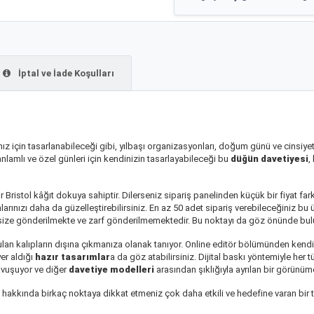
İptal ve İade Koşulları
ız için tasarlanabileceği gibi, yılbaşı organizasyonları, doğum günü ve cinsiyet p
 anlamlı ve özel günleri için kendinizin tasarlayabileceği bu
düğün davetiyesi
,
gr Bristol kâğıt dokuya sahiptir. Dilerseniz sipariş panelinden küçük bir fiyat far
nlarınızı daha da güzelleştirebilirsiniz. En az 50 adet sipariş verebileceğiniz bu 
la size gönderilmekte ve zarf gönderilmemektedir. Bu noktayı da göz önünde bul
unulan kalıpların dışına çıkmanıza olanak tanıyor. Online editör bölümünden kendi
er aldığı
hazır tasarımlar
a da göz atabilirsiniz. Dijital baskı yöntemiyle her 
kavuşuyor ve diğer
davetiye modelleri
arasından şıklığıyla ayrılan bir görünü
 hakkında birkaç noktaya dikkat etmeniz çok daha etkili ve hedefine varan bir 