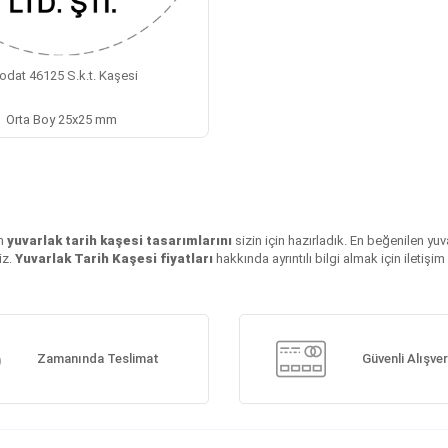
odat 46125 S.k.t. Kaşesi
Orta Boy 25x25 mm
in
yuvarlak tarih kaşesi tasarımlarını
sizin için hazırladık. En beğenilen yuva
iz.
Yuvarlak Tarih Kaşesi fiyatları
hakkında ayrıntılı bilgi almak için iletiş
Zamanında Teslimat
Güvenli Alışver