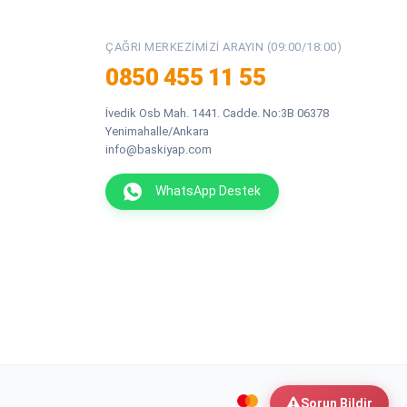
ÇAĞRI MERKEZIMIZI ARAYIN (09:00/18:00)
0850 455 11 55
İvedik Osb Mah. 1441. Cadde. No:3B 06378
Yenimahalle/Ankara
info@baskiyap.com
WhatsApp Destek
Sorun Bildir