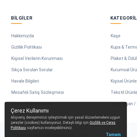
BILGILER
KATEGORI
Hakkımızda
Kaşe
Gizlilik Politikası
Kupa & Term
Kişisel Verilerin Korunması
Plaket & Ödül
Sıkça Sorulan Sorular
Kurumsal Ürü
Havale Bilgileri
Kişisel Ürünle
Mesafeli Satış Sözleşmesi
Tekstil Ürünle
İptal ve İade Koşulları
Söz / Nişan 
Çerez Kullanımı
Alışveriş deneyiminizi iyileştirmek için yasal düzenlemelere uygun
çerezler (cookies) kullanıyoruz. Detaylı bilgi için
Gizlilik ve Çerez
Politikası
sayfamızı inceleyebilirsiniz.
Tamam
Tüm hakları saklıdır © Baskiyap.com 2018