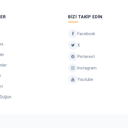
LER
BIZI TAKIP EDIN
Facebook
os
X
ler
Pinterest
nler
Instagram
r
Youtube
ri
/ Düğün