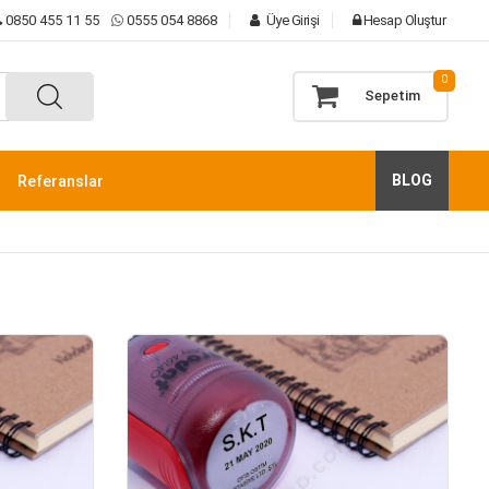
0850 455 11 55
0555 054 8868
Üye Girişi
Hesap Oluştur
0
Sepetim
BLOG
Referanslar