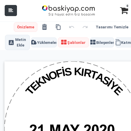
0
Önizleme
Tasarımı Temizle
Metin
Yüklemeler
Şablonlar
Bileşenler
Katm
Ekle