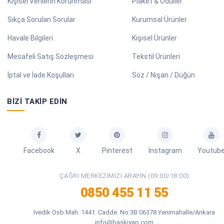
Kişisel Verilerin Korunması
Plaket & Ödüller
Sıkça Sorulan Sorular
Kurumsal Ürünler
Havale Bilgileri
Kişisel Ürünler
Mesafeli Satış Sözleşmesi
Tekstil Ürünleri
İptal ve İade Koşulları
Söz / Nişan / Düğün
BIZI TAKIP EDIN
Facebook
X
Pinterest
Instagram
Youtub
ÇAĞRI MERKEZIMIZI ARAYIN (09:00/18:00)
0850 455 11 55
İvedik Osb Mah. 1441. Cadde. No:3B 06378 Yenimahalle/Ankara
info@baskiyap.com