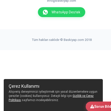
info@baskiyap.com
WhatsApp Destek
Tüm hakları saklıdır © Baskiyap.com 2018
Çerez Kullanımı
Alışveriş deneyiminizi iyileştirmek için yasal düzenlemelere uygun
çerezler (cookies) kullanıyoruz. Detaylı bilgi için
Gizlilik ve Çerez
Politikası
sayfamızı inceleyebilirsiniz.
Tamam
Sorun Bild