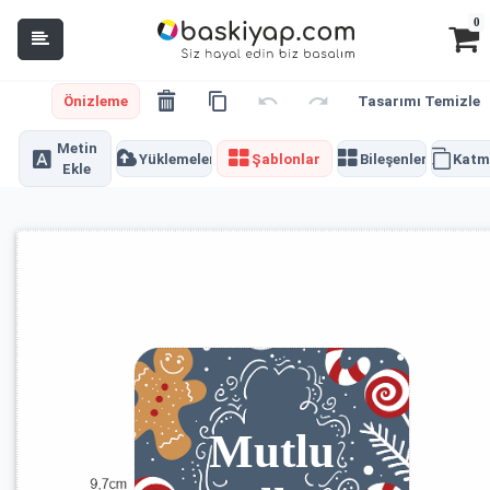
0
Önizleme
Tasarımı Temizle
Metin
Yüklemeler
Şablonlar
Bileşenler
Katm
Ekle