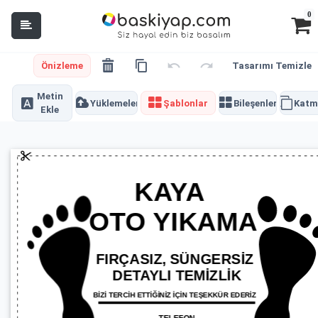
0
Önizleme
Tasarımı Temizle
Metin
Yüklemeler
Şablonlar
Bileşenler
Katm
Ekle