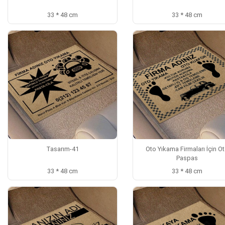
33 * 48 cm
33 * 48 cm
Tasarım-41
Oto Yıkama Firmaları İçin O
Paspas
33 * 48 cm
33 * 48 cm