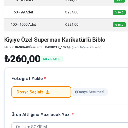
%5.0
50 - 99 Adet
₺234,00
%10.0
100 - 1000 Adet
₺221,00
%15.0
Kişiye Özel Superman Karikatürlü Biblo
Marka:
BASKIYAP
Ürün Kodu:
BASKIYAP_1372
(Henüz Değerlendirilmemiş)
₺260,00
KDV DAHİL
Fotoğraf Yükle
*
Dosya Seçiniz
Dosya Seçilmedi
Ürün Altlığına Yazılacak Yazı
*