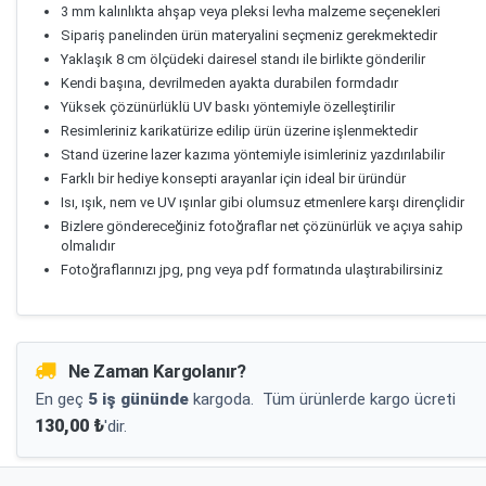
3 mm kalınlıkta ahşap veya pleksi levha malzeme seçenekleri
Sipariş panelinden ürün materyalini seçmeniz gerekmektedir
Yaklaşık 8 cm ölçüdeki dairesel standı ile birlikte gönderilir
Kendi başına, devrilmeden ayakta durabilen formdadır
Yüksek çözünürlüklü UV baskı yöntemiyle özelleştirilir
Resimleriniz karikatürize edilip ürün üzerine işlenmektedir
Stand üzerine lazer kazıma yöntemiyle isimleriniz yazdırılabilir
Farklı bir hediye konsepti arayanlar için ideal bir üründür
Isı, ışık, nem ve UV ışınlar gibi olumsuz etmenlere karşı dirençlidir
Bizlere göndereceğiniz fotoğraflar net çözünürlük ve açıya sahip
olmalıdır
Fotoğraflarınızı jpg, png veya pdf formatında ulaştırabilirsiniz
Ne Zaman Kargolanır?
En geç
5 iş gününde
kargoda.
Tüm ürünlerde kargo ücreti
130,00 ₺
'dir.