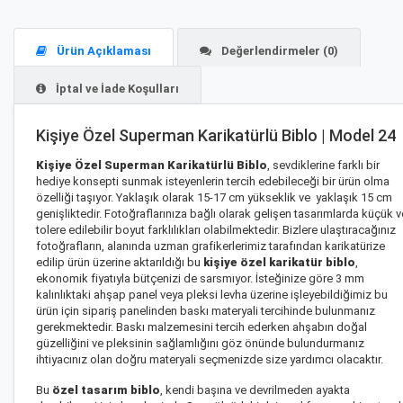
Ürün Açıklaması
Değerlendirmeler (0)
İptal ve İade Koşulları
Kişiye Özel Superman Karikatürlü Biblo | Model 24
Kişiye Özel Superman Karikatürlü Biblo
, sevdiklerine farklı bir
hediye konsepti sunmak isteyenlerin tercih edebileceği bir ürün olma
özelliği taşıyor. Yaklaşık olarak 15-17 cm yükseklik ve yaklaşık 15 cm
genişliktedir. Fotoğraflarınıza bağlı olarak gelişen tasarımlarda küçük v
tolere edilebilir boyut farklılıkları olabilmektedir. Bizlere ulaştıracağınız
fotoğrafların, alanında uzman grafikerlerimiz tarafından karikatürize
edilip ürün üzerine aktarıldığı bu
kişiye özel karikatür biblo
,
ekonomik fiyatıyla bütçenizi de sarsmıyor. İsteğinize göre 3 mm
kalınlıktaki ahşap panel veya pleksi levha üzerine işleyebildiğimiz bu
ürün için sipariş panelinden baskı materyali tercihinde bulunmanız
gerekmektedir. Baskı malzemesini tercih ederken ahşabın doğal
güzelliğini ve pleksinin sağlamlığını göz önünde bulundurmanız
ihtiyacınız olan doğru materyali seçmenizde size yardımcı olacaktır.
Bu
özel tasarım biblo
, kendi başına ve devrilmeden ayakta