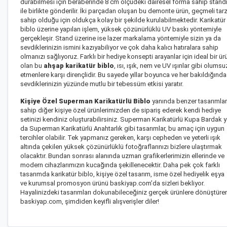
durabilmesi için beraberinde 8 cm ölçüdeki dairesel forma sahip stand
ile birlikte gönderilir. İki parçadan oluşan bu demonte ürün, geçmeli tar
sahip olduğu için oldukça kolay bir şekilde kurulabilmektedir. Karikatür
biblo üzerine yapılan işlem, yüksek çözünürlüklü UV baskı yöntemiyle
gerçekleşir. Stand üzerine ise lazer markalama yöntemiyle sizin ya da
sevdiklerinizin ismini kazıyabiliyor ve çok daha kalıcı hatıralara sahip
olmanızı sağlıyoruz. Farklı bir hediye konsepti arayanlar için ideal bir ür
olan bu
ahşap karikatür biblo
, ısı, ışık, nem ve UV ışınlar gibi olumsu
etmenlere karşı dirençlidir. Bu sayede yıllar boyunca ve her bakıldığında
sevdiklerinizin yüzünde mutlu bir tebessüm etkisi yaratır.
Kişiye Özel Superman Karikatürlü Biblo
yanında benzer tasarımla
sahip diğer kişiye özel ürünlerimizden de sipariş ederek kendi hediye
setinizi kendiniz oluşturabilirsiniz.
Superman Karikatürlü Kupa Bardak
y
da
Superman Karikatürlü Anahtarlık
gibi tasarımlar, bu amaç için uygun
tercihler olabilir. Tek yapmanız gereken, karşı cepheden ve yeterli ışık
altında çekilen yüksek çözünürlüklü fotoğraflarınızı bizlere ulaştırmak
olacaktır. Bundan sonrası alanında uzman grafikerlerimizin ellerinde ve
modern cihazlarımızın kucağında şekillenecektir. Daha pek çok farklı
tasarımda
karikatür biblo
, kişiye özel tasarım, isme özel hediyelik eşya
ve kurumsal promosyon ürünü baskiyap.com’da sizleri bekliyor.
Hayalinizdeki tasarımları dokunabileceğiniz gerçek ürünlere dönüştüre
baskiyap.com, şimdiden keyifli alışverişler diler!