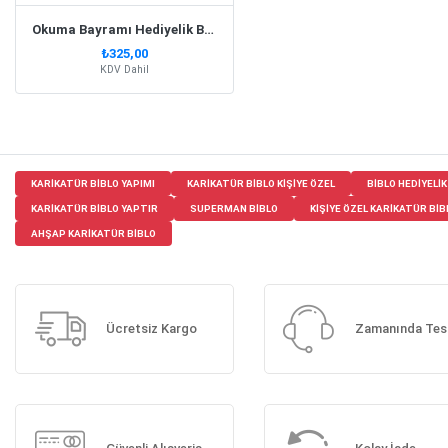
Okuma Bayramı Hediyelik Biblo Erkek Model 1
₺325,00
KDV Dahil
KARIKATÜR BIBLO YAPIMI
KARIKATÜR BIBLO KIŞIYE ÖZEL
BIBLO HEDIYELIK
KARIKATÜR BIBLO YAPTIR
SUPERMAN BIBLO
KIŞIYE ÖZEL KARIKATÜR BIB
AHŞAP KARIKATÜR BIBLO
Ücretsiz Kargo
Zamanında Tes