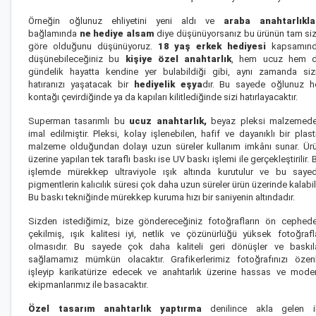
Örneğin oğlunuz ehliyetini yeni aldı ve
araba anahtarlıkla
bağlamında
ne hediye alsam
diye düşünüyorsanız bu ürünün tam si
göre olduğunu düşünüyoruz.
18 yaş erkek hediyesi
kapsamın
düşünebileceğiniz bu
kişiye özel anahtarlık
, hem ucuz hem 
gündelik hayatta kendine yer bulabildiği gibi, aynı zamanda siz
hatıranızı yaşatacak bir
hediyelik eşya
dır. Bu sayede oğlunuz h
kontağı çevirdiğinde ya da kapıları kilitlediğinde sizi hatırlayacaktır.
Superman tasarımlı bu
ucuz anahtarlık,
beyaz pleksi malzemed
imal edilmiştir. Pleksi, kolay işlenebilen, hafif ve dayanıklı bir plast
malzeme olduğundan dolayı uzun süreler kullanım imkânı sunar. Ür
üzerine yapılan tek taraflı baskı ise UV baskı işlemi ile gerçekleştirilir. 
işlemde mürekkep ultraviyole ışık altında kurutulur ve bu saye
pigmentlerin kalıcılık süresi çok daha uzun süreler ürün üzerinde kalabili
Bu baskı tekniğinde mürekkep kuruma hızı bir saniyenin altındadır.
Sizden istediğimiz, bize göndereceğiniz fotoğrafların ön cephed
çekilmiş, ışık kalitesi iyi, netlik ve çözünürlüğü yüksek fotoğrafl
olmasıdır. Bu sayede çok daha kaliteli geri dönüşler ve baskıl
sağlamamız mümkün olacaktır. Grafikerlerimiz fotoğrafınızı özen
işleyip karikatürize edecek ve anahtarlık üzerine hassas ve mode
ekipmanlarımız ile basacaktır.
Özel tasarım anahtarlık yaptırma
denilince akla gelen i