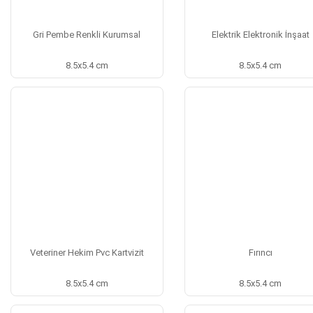
Gri Pembe Renkli Kurumsal
Elektrik Elektronik İnşaat
8.5x5.4 cm
8.5x5.4 cm
Veteriner Hekim Pvc Kartvizit
Fırıncı
8.5x5.4 cm
8.5x5.4 cm