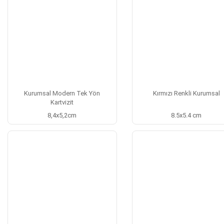
Kurumsal Modern Tek Yön
Kırmızı Renkli Kurumsal
Kartvizit
8,4x5,2cm
8.5x5.4 cm