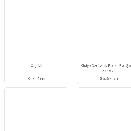
Çiçekli
Kişiye Özel Açık Renkli Pvc Şe
Kartvizit
8.5x5.4 cm
8.5x5.4 cm