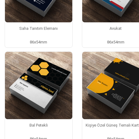
Saha Tanıtım Elemanı
Avukat
86x54mm
86x54mm
Bal Petekli
Kişiye Özel Güneş Temalı Kartv
86x54mm
86x54mm