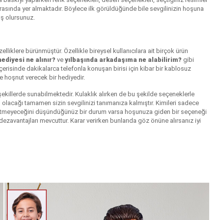
arasında yer almaktadır. Böylece ilk görüldüğünde bile sevgilinizin hoşuna
ış olursunuz.
zelliklere bürünmüştür. Özellikle bireysel kullanıcılara ait birçok ürün
ediyesi ne alınır?
ve
yılbaşında arkadaşıma ne alabilirim?
gibi
çerisinde dakikalarca telefonla konuşan birisi için kibar bir kablosuz
e hoşnut verecek bir hediyedir.
şekillerde sunabilmektedir. Kulaklık alırken de bu şekilde seçeneklerle
 olacağı tamamen sizin sevgilinizi tanımanıza kalmıştır. Kimileri sadece
ark etmeyeceğini düşündüğünüz bir durum varsa hoşunuza giden bir seçeneği
 dezavantajları mevcuttur. Karar verirken bunlarıda göz önüne alırsanız iyi