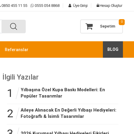
0850 455 11 55
0555 054 8868
Üye Girişi
Hesap Oluştur
0
Sepetim
BLOG
Referanslar
İlgili Yazılar
1
Yılbaşına Özel Kupa Baskı Modelleri: En
Popüler Tasarımlar
2
Aileye Alınacak En Değerli Yılbaşı Hediyeleri:
Fotoğraflı & İsimli Tasarımlar
3
2026 Kurumsal Yılbaşı Hediyeleri Fikirleri