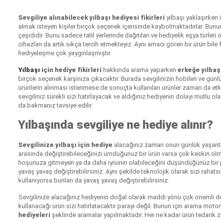
Sevgiliye alınabilecek yılbaşı hediyesi fikirleri
yılbaşı yaklaşırken 
almak isteyen kişiler birçok seçenek içerisinde kaybolmaktadırlar. Bunu
çeşididir. Bunu sadece tatil yerlerinde dağıtılan ve hediyelik eşya türl
cihazları da artık sıkça tercih etmekteyiz. Aynı amacı gören bir ürün bil
hediyeleşme çok yaygınlaşmıştır.
Yılbaşı
için hediye fikirleri
hakkında arama yaparken
erkeğe yılbaş
birçok seçenek karşınıza çıkacaktır. Burada sevgilinizin hobileri ve günl
ürünlerin alınması istenmese de sonuçta kullanılan ürünler zaman da etkil
sevgiliniz sürekli sizi hatırlayacak ve aldığınız hediyenin dolayı mutlu ola
da bakmanız tavsiye edilir.
Yılbaşında sevgiliye ne hediye alınır?
Sevgilinize yılbaşı için hediye
alacağınız zaman onun günlük yaşantıda
arasında değiştirebileceğinizi umduğunuz bir ürün varsa çok keskin olmama
hoşunuza gitmeyen ya da daha iyisinin olabileceğini düşündüğünüz bir p
yavaş yavaş değiştirebilirsiniz. Aynı şekilde teknolojik olarak sizi rah
kullanıyorsa bunları da yavaş yavaş değiştirebilirsiniz.
Sevgilinize alacağınız hediyenin doğal olarak maddi yönü çok önemli deği
kullanacağı ürün sizi hatırlatacaktır parayı değil. Bunun için arama motor
hediyeleri
şeklinde aramalar yapılmaktadır. Her ne kadar ürün tedarik 