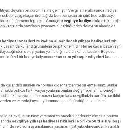
ihtiyaç duyulan bir durum haline gelmiştir. Sevgilisine yılbaşında hediye
n sebebi yaygınlaşan ürün ağıyla beraber çıkan bir sürü hediyelik eşya
eri olarak düşünmemek gerekir. Sonuçta
sevgiliye hediye
alırken teknolojik
e farklı tarzlarda hazırlanıp piyasaya sürüldüğünden dolayı bu alanda da
ı hediyesi önerileri
ve
kadına alınabilecek yılbaşı hediyeleri
gibi
ük yaşantıda kullandığı ürünlerin tespiti önemlidir. Her ne kadar bazen aynı
eyeceğinden dolayı yerine yeni aldığınız ürün kullanılacaktır. Böylece
caktır. Özel bir hediye istiyorsanız
tasarım yılbaşı hediyeleri
konusuna
 kullandığı ürünleri ve hoşuna giden tarzları tespit etmelisiniz. Bunlar
kla birlikte farklı varyasyonlarını bunları değiştirebilirsiniz. Örneğin
arfüm kullanıyorsa ona benzer karışımlarla sevgilimizin parfüm tercihini
atsız eden ve teknoloji ayak uyduramadığını düşündüğünüz ürünleri
ldir. Sevgilinizin işine yaraması en öncelikli hedefiniz olmalı. Sonuçta
larında
sevgiliye yılbaşı hediyesi fikirleri
ile birlikte
50 tl altı yılbaşı
zincirinde ve üretim aşamalarında yaşanan fiyat yükselmesinden kaynaklı