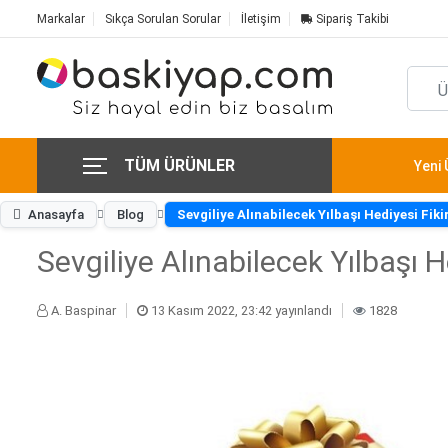
Markalar
Sıkça Sorulan Sorular
İletişim
Sipariş Takibi
TÜM ÜRÜNLER
Yeni 
Anasayfa
Blog
Sevgiliye Alınabilecek Yılbaşı Hediyesi Fikir
Sevgiliye Alınabilecek Yılbaşı He
A. Baspinar
13 Kasım 2022, 23:42 yayınlandı
1828