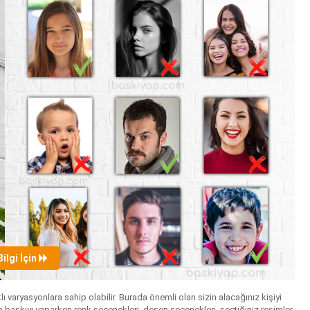
Bilgi İçin
lı varyasyonlara sahip olabilir. Burada önemli olan sizin alacağınız kişiyi
 baskıyı yaparken renk seçenekleri, desen seçenekleri, seçtiğiniz resimler