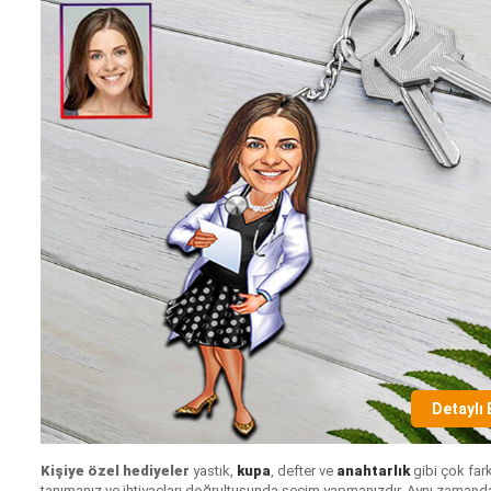
Detaylı 
Kişiye özel hediyeler
yastık,
kupa
, defter ve
anahtarlık
gibi çok fark
tanımanız ve ihtiyaçları doğrultusunda seçim yapmanızdır. Aynı zamanda