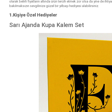
olarak belirli fiyatların altında ürün tercih etmek zor olsa da yine de i
bakılmaksızın sevgilinize güzel bir yılbaşı hediyesi alabilirsiniz.
1.Kişiye Özel Hediyeler
Sarı Ajanda Kupa Kalem Set