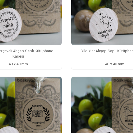
rçeveli Ahşap Saplı Kütüphane
Yıldızlar Ahşap Saplı Kütüpha
Kaşesi
40 x 40 mm
40 x 40 mm