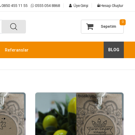
0850 455 11 55
0555 054 8868
Üye Girişi
Hesap Oluştur
0
Sepetim
BLOG
Referanslar