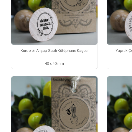
Kurdeleli Ahşap Saplı Kütüphane Kaşesi
Yaprak Çe
40 x 40 mm