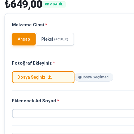
₺649,00
KDV DAHİL
Malzeme Cinsi
*
Ahşap
Pleksi
(+₺30,00)
Fotoğraf Ekleyiniz
*
Dosya Seçiniz
Dosya Seçilmedi
Eklenecek Ad Soyad
*