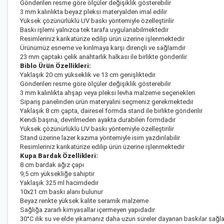
Gönderilen resme göre ölçüler değişiklik gösterebilir
3 mm kalınlıkta beyaz pleksi materyalden imal edilir
Yüksek çözünürlüklü UV baskı yöntemiyle özelleştirilir
Baskı işlemi yalnızca tek tarafa uygulanabilmektedir
Resimleriniz karikatürize edilip ürün üzerine işlenmektedir
Ürünümüz esneme ve kırılmaya karşı dirençli ve sağlamdır
23 mm çaptaki çelik anahtarlık halkası ile birlikte gönderilir
Biblo Ürün Özellikleri:
Yaklaşık 20 cm yükseklik ve 13 cm genişliktedir
Gönderilen resme göre ölçüler değişiklik gösterebilir
3 mm kalınlıkta ahşap veya pleksi levha malzeme seçenekleri
Sipariş panelinden ürün materyalini seçmeniz gerekmektedir
Yaklaşık 8 cm çapta, dairesel formda stand ile birlikte gönderilir
Kendi başına, devrilmeden ayakta durabilen formdadır
Yüksek çözünürlüklü UV baskı yöntemiyle özelleştirilir
Stand üzerine lazer kazıma yöntemiyle isim yazdırılabilir
Resimleriniz karikatürize edilip ürün üzerine işlenmektedir
Kupa Bardak Özellikleri:
8 cm bardak ağız çapı
9,5 cm yüksekliğe sahiptir
Yaklaşık 325 ml hacimdedir
10x21 cm baskı alanı bulunur
Beyaz renkte yüksek kalite seramik malzeme
Sağlığa zararlı kimyasallar içermeyen yapıdadır
30°C ılık su ve elde yıkamanız daha uzun süreler dayanan baskılar sağla