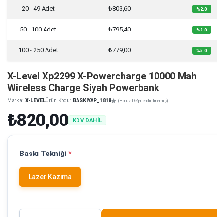
20 - 49 Adet
₺803,60
%2.0
50 - 100 Adet
₺795,40
%3.0
100 - 250 Adet
₺779,00
%5.0
X-Level Xp2299 X-Powercharge 10000 Mah
Wireless Charge Siyah Powerbank
Marka:
X-LEVEL
Ürün Kodu:
BASKIYAP_1818
(Henüz Değerlendirilmemiş)
₺820,00
KDV DAHİL
Baskı Tekniği
*
Lazer Kazıma