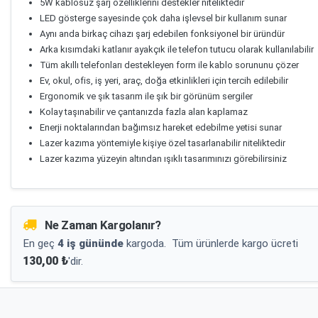
5W kablosuz şarj özelliklerini destekler niteliktedir
LED gösterge sayesinde çok daha işlevsel bir kullanım sunar
Aynı anda birkaç cihazı şarj edebilen fonksiyonel bir üründür
Arka kısımdaki katlanır ayakçık ile telefon tutucu olarak kullanılabilir
Tüm akıllı telefonları destekleyen form ile kablo sorununu çözer
Ev, okul, ofis, iş yeri, araç, doğa etkinlikleri için tercih edilebilir
Ergonomik ve şık tasarım ile şık bir görünüm sergiler
Kolay taşınabilir ve çantanızda fazla alan kaplamaz
Enerji noktalarından bağımsız hareket edebilme yetisi sunar
Lazer kazıma yöntemiyle kişiye özel tasarlanabilir niteliktedir
Lazer kazıma yüzeyin altından ışıklı tasarımınızı görebilirsiniz
Ne Zaman Kargolanır?
En geç
4 iş gününde
kargoda.
Tüm ürünlerde kargo ücreti
130,00 ₺
'dir.