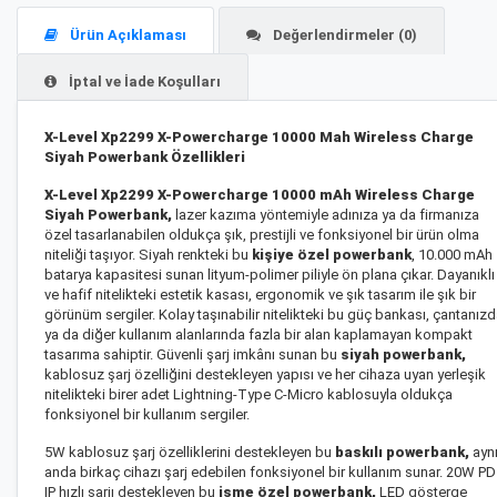
Ürün Açıklaması
Değerlendirmeler (0)
İptal ve İade Koşulları
X-Level Xp2299 X-Powercharge 10000 Mah Wireless Charge
Siyah Powerbank Özellikleri
X-Level Xp2299 X-Powercharge 10000 mAh Wireless Charge
Siyah Powerbank,
lazer kazıma yöntemiyle adınıza ya da firmanıza
özel tasarlanabilen oldukça şık, prestijli ve fonksiyonel bir ürün olma
niteliği taşıyor. Siyah renkteki bu
kişiye özel powerbank
, 10.000 mAh
batarya kapasitesi sunan lityum-polimer piliyle ön plana çıkar. Dayanıklı
ve hafif nitelikteki estetik kasası, ergonomik ve şık tasarım ile şık bir
görünüm sergiler. Kolay taşınabilir nitelikteki bu güç bankası, çantanız
ya da diğer kullanım alanlarında fazla bir alan kaplamayan kompakt
tasarıma sahiptir. Güvenli şarj imkânı sunan bu
siyah powerbank
,
kablosuz şarj özelliğini destekleyen yapısı ve her cihaza uyan yerleşik
nitelikteki birer adet Lightning-Type C-Micro kablosuyla oldukça
fonksiyonel bir kullanım sergiler.
5W kablosuz şarj özelliklerini destekleyen bu
baskılı powerbank
,
ayn
anda birkaç cihazı şarj edebilen fonksiyonel bir kullanım sunar. 20W PD
IP hızlı şarjı destekleyen bu
isme özel powerbank
,
LED gösterge