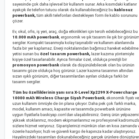
sayesinde çok daha işlevsel bir kullanım sunar. Arka kısımdaki katlanır
ayakçık ile telefon tutucu olarak da kullanabileceğiniz bu
kablosuz
powerbank
,
tüm akıllı telefonları destekleyen form ile kablo sorununu
çözer.
Ev, okul, ofis, iş yeri, araç, doğa etkinlikleri için tercih edebileceğiniz bu
10.000 mAh powerbank
, ergonomik ve şık tasarım ile şık bir görünü
sergiler. Kompakt tasarımıyla kolay taşınabilir ve kullanım alanlarında
fazla bir yer kaplamaz. Enerji noktalarından bağımsız hareket edebilme
yetisi sunan bu
özel tasarım powerbank
,
lazer kazıma yöntemiyle
kişiye özel tasarlanabilir. Ayrıca firmalar özel, oldukça prestijli bir
promosyon powerbank
olarak da düşünülebilecek olan bu ürünün
tasarımı göze oldukça hoş görünür. Lazer kazıma tasarımın altından
sızan ışıklı görünüm, diğer tasarımlardan ayrılan oldukça farklı bir
tasarım sergiler.
Tüm bu özelliklerinin yanı sıra
X-Level Xp2299 X-Powercharge
10000 mAh Wireless Charge Siyah Powerbank
, ekonomik fiyatı ve
uzun kullanım ömrüyle de ön plana çıkıyor. Daha pek çok farklı marka,
model, kullanım amacı, kapasite ve tasarımda powerbank ürününe
uygun fiyatlarla baskiyap.com’dan ulaşabilirsiniz. Geniş ürün yelpazemi
yüksek stoklarımız, modern ekipmanlarımız ve profesyonel kadromuzl
sizlere hizmet veriyoruz. Siparişlerinizi mümkün olan en kısa zamanda 
özenle hazırlıyor, hızlı ve güvenli kargo ile kapınıza kadar ulaştırıyoruz.
Hayalinizdeki tasarımları dokunabileceğiniz gerçek ürünlere dönüştüre