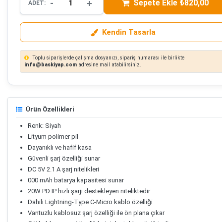
-
+
Sepete Ekle ₺820,00
ADET:
Kendin Tasarla
Toplu siparişlerde çalışma dosyanızı, sipariş numarası ile birlikte
info@baskiyap.com
adresine mail atabilirsiniz.
Ürün Özellikleri
Renk: Siyah
Lityum polimer pil
Dayanıklı ve hafif kasa
Güvenli şarj özelliği sunar
DC 5V 2.1 A şarj nitelikleri
000 mAh batarya kapasitesi sunar
20W PD IP hızlı şarjı destekleyen niteliktedir
Dahili Lightning-Type C-Micro kablo özelliği
Vantuzlu kablosuz şarj özelliği ile ön plana çıkar