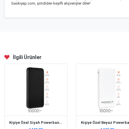
baskiyap.com, şimdiden keyifli alışverişler diler!
İlgili Ürünler
Kişiye Özel Siyah Powerbank 10.000 Mah 2X Usb Çıkışlı 1 Type-C Ve 1 Micro Girişli