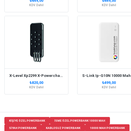
₺449,00
₺449,00
KDV Dahil
KDV Dahil
X-Level Xp2299 X-Powercharge 10000 Mah Wireless Charge Siyah Powerbank
₺820,00
₺499,00
KDV Dahil
KDV Dahil
KIŞIYE ÖZEL POWERBANK
ISME ÖZEL POWERBANK 10000 MAH
SIYAH POWERBANK
KABLOSUZ POWERBANK
10000 MAH POWERBANK