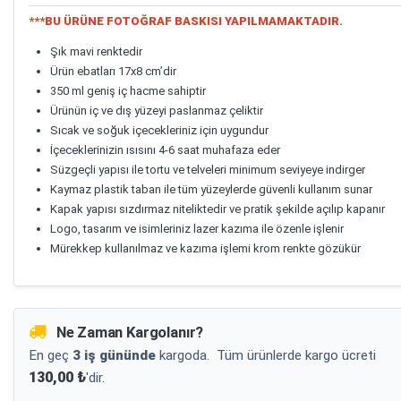
***BU ÜRÜNE FOTOĞRAF BASKISI YAPILMAMAKTADIR.
Şık mavi renktedir
Ürün ebatları 17x8 cm’dir
350 ml geniş iç hacme sahiptir
Ürünün iç ve dış yüzeyi paslanmaz çeliktir
Sıcak ve soğuk içecekleriniz için uygundur
İçeceklerinizin ısısını 4-6 saat muhafaza eder
Süzgeçli yapısı ile tortu ve telveleri minimum seviyeye indirger
Kaymaz plastik taban ile tüm yüzeylerde güvenli kullanım sunar
Kapak yapısı sızdırmaz niteliktedir ve pratik şekilde açılıp kapanır
Logo, tasarım ve isimleriniz lazer kazıma ile özenle işlenir
Mürekkep kullanılmaz ve kazıma işlemi krom renkte gözükür
Ne Zaman Kargolanır?
En geç
3 iş gününde
kargoda.
Tüm ürünlerde kargo ücreti
130,00 ₺
'dir.