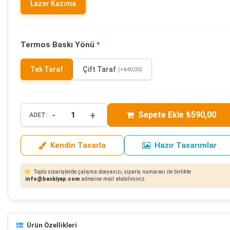
Lazer Kazıma
Termos Baskı Yönü
*
Tek Taraf
Çift Taraf
(+₺40,00)
-
+
Sepete Ekle ₺590,00
ADET:
Kendin Tasarla
Hazır Tasarımlar
Toplu siparişlerde çalışma dosyanızı, sipariş numarası ile birlikte
info@baskiyap.com
adresine mail atabilirsiniz.
Ürün Özellikleri