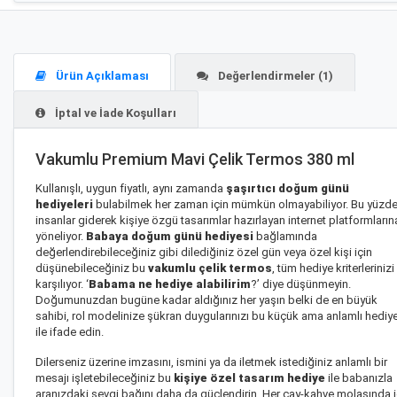
Ürün Açıklaması
Değerlendirmeler (1)
İptal ve İade Koşulları
Vakumlu Premium Mavi Çelik Termos 380 ml
Kullanışlı, uygun fiyatlı, aynı zamanda
şaşırtıcı doğum günü
hediyeleri
bulabilmek her zaman için mümkün olmayabiliyor. Bu yüzd
insanlar giderek kişiye özgü tasarımlar hazırlayan internet platformların
yöneliyor.
Babaya doğum günü hediyesi
bağlamında
değerlendirebileceğiniz gibi dilediğiniz özel gün veya özel kişi için
düşünebileceğiniz bu
vakumlu çelik termos
, tüm hediye kriterlerinizi
karşılıyor. ‘
Babama ne hediye alabilirim
?’ diye düşünmeyin.
Doğumunuzdan bugüne kadar aldığınız her yaşın belki de en büyük
sahibi, rol modelinize şükran duygularınızı bu küçük ama anlamlı hediy
ile ifade edin.
Dilerseniz üzerine imzasını, ismini ya da iletmek istediğiniz anlamlı bir
mesajı işletebileceğiniz bu
kişiye özel tasarım hediye
ile babanızla
aranızdaki sevgi bağını daha da güçlendirin. Her çay-kahve molasında i