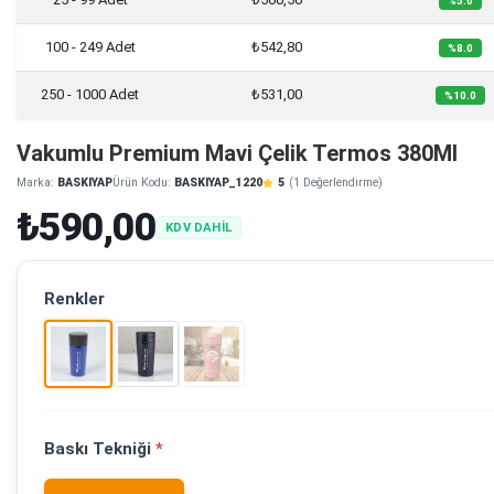
%5.0
100 - 249 Adet
₺542,80
%8.0
250 - 1000 Adet
₺531,00
%10.0
Vakumlu Premium Mavi Çelik Termos 380Ml
Marka:
BASKIYAP
Ürün Kodu:
BASKIYAP_1220
5
(1 Değerlendirme)
₺590,00
KDV DAHİL
Renkler
Baskı Tekniği
*