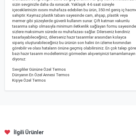
sizin sevginizle daha da ısınacak. Yaklaşık 4-6 saat süreyle
içeceklerinizin ısısını muhafaza edebilen bu ürün, 350 ml geniş iç hacm
sahiptir. Kaymaz plastik tabanı sayesinde cam, ahşap, plastik veya
mermer gibi yüzeylerde güvenli kullanım sunar. Çift katman vakumlu
tasarıma sahip olmasıyla minimum iletkenlik sağlayan formu sayesinde
sizlere maksimum sürede ısı muhafazası sağlar. Dilerseniz kendiniz
tasarlayabileceğiniz, dilerseniz
hazır tasarımlar
arasından kolayca
sipariş oluşturabileceğiniz bu ürünün son halini ön izleme kısmından
görebilir ve olası hataların önüne geçmiş olabilirsiniz. En çok talep gör
bazı hazır tasarım modellerimizi görmeden alışverişinizi tamamlamayın
diyoruz:
Sevgililer Gününe Özel Termos
Dünyanın En Özel Annesi Termos
Kişiye Özel Termos
İlgili Ürünler