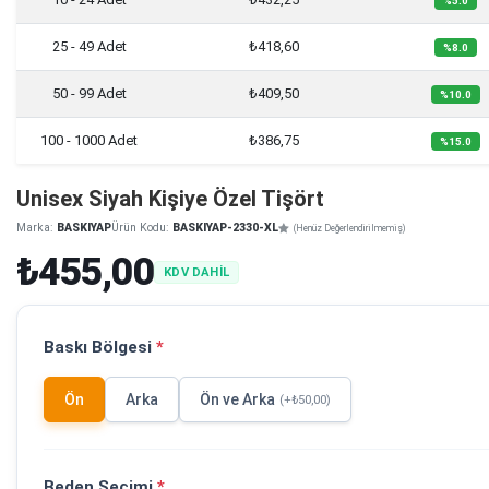
%5.0
25 - 49 Adet
₺418,60
%8.0
50 - 99 Adet
₺409,50
%10.0
100 - 1000 Adet
₺386,75
%15.0
Unisex Siyah Kişiye Özel Tişört
Marka:
BASKIYAP
Ürün Kodu:
BASKIYAP-2330-XL
(Henüz Değerlendirilmemiş)
₺455,00
KDV DAHİL
Baskı Bölgesi
*
Ön
Arka
Ön ve Arka
(+₺50,00)
Beden Seçimi
*