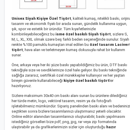
Unisex Siyah Kişiye Özel Tişört
, kaliteli kumaş, nitelikli baskı, orijin
tasarım ve ekonomik fiyatı bir arada sunan, gündelik kullanıma uygun,
şık, spor ve estetik bir üründür. Tüm kıyafetlerinizle
kombinleyebileceğiniz bu
isme özel baskılı Siyah tişört
, sizlere S,
M, L, XL, XXL olmak üzere beş farklı beden seçeneğinde sunulur. Siyah
renkte %100 pamuklu kumaştan imal edilen bu
özel tasarım Laciver
tişört
, hava alan ve terletmeyen kumaş dokusuyla rahat bir kullanım
sunar.
Öne, arkaya veya her iki yüze baskı yapabildiğimiz bu ürün, DTF baskı
tekniğiyle size ve sevdiklerinize özel hale geliyor. Bu baskı tekniğinde
sağlığa zararsız, sertifikalı özel mürekkepler kullanıyor ve her yaştan
bireyin güvenle kullanabileceği
kişiye özel baskılı tişört
ler
hazırlıyoruz.
Sizlere maksimum 30x40 cm baskı alanı sunan bu ürünlere dilediğiniz
her türde metin, logo, vektörel tasarım, resim ya da fotoğrafı
işletebilmeniz mümkündür. Sipariş panelinden baskı alanı ve bedeniniz
seçtikten sonra bizlere tasarımlarınızı ulaştırmanız yeterli olacaktır.
Online editör alanından tasarımlarınızı oluşturabilir, baskı yapılmasını
istediğiniz görselleri bize pdf, png, jpg, rar veya zip formatında
ulaştırabilir ya da grafikerlerimizin sizler için oluşturduğu
hazır