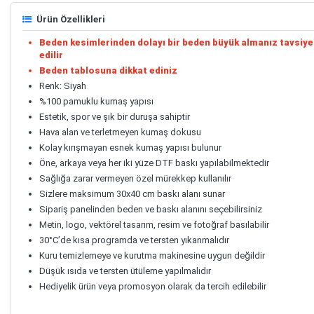
Ürün Özellikleri
Beden kesimlerinden dolayı bir beden büyük almanız tavsiye
edilir
Beden tablosuna dikkat ediniz
Renk: Siyah
%100 pamuklu kumaş yapısı
Estetik, spor ve şık bir duruşa sahiptir
Hava alan ve terletmeyen kumaş dokusu
Kolay kırışmayan esnek kumaş yapısı bulunur
Öne, arkaya veya her iki yüze DTF baskı yapılabilmektedir
Sağlığa zarar vermeyen özel mürekkep kullanılır
Sizlere maksimum 30x40 cm baskı alanı sunar
Sipariş panelinden beden ve baskı alanını seçebilirsiniz
Metin, logo, vektörel tasarım, resim ve fotoğraf basılabilir
30°C’de kısa programda ve tersten yıkanmalıdır
Kuru temizlemeye ve kurutma makinesine uygun değildir
Düşük ısıda ve tersten ütüleme yapılmalıdır
Hediyelik ürün veya promosyon olarak da tercih edilebilir