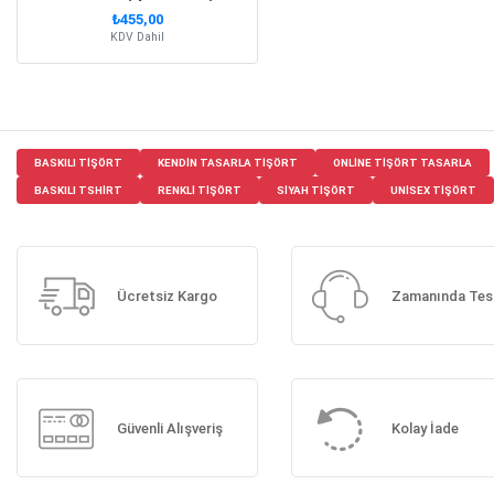
₺455,00
KDV Dahil
BASKILI TIŞÖRT
KENDIN TASARLA TIŞÖRT
ONLINE TIŞÖRT TASARLA
BASKILI TSHIRT
RENKLI TIŞÖRT
SIYAH TIŞÖRT
UNISEX TIŞÖRT
Ücretsiz Kargo
Zamanında Tes
Güvenli Alışveriş
Kolay İade