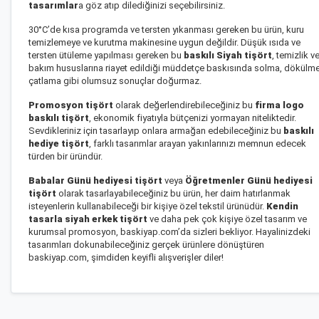
tasarımlar
a göz atıp dilediğinizi seçebilirsiniz.
30°C’de kısa programda ve tersten yıkanması gereken bu ürün, kuru
temizlemeye ve kurutma makinesine uygun değildir. Düşük ısıda ve
tersten ütüleme yapılması gereken bu
baskılı Siyah tişört
, temizlik v
bakım hususlarına riayet edildiği müddetçe baskısında solma, dökülme
çatlama gibi olumsuz sonuçlar doğurmaz.
Promosyon tişört
olarak değerlendirebileceğiniz bu
firma logo
baskılı tişört
, ekonomik fiyatıyla bütçenizi yormayan niteliktedir.
Sevdikleriniz için tasarlayıp onlara armağan edebileceğiniz bu
baskılı
hediye tişört
, farklı tasarımlar arayan yakınlarınızı memnun edecek
türden bir üründür.
Babalar Günü hediyesi tişört
veya
Öğretmenler Günü hediyesi
tişört
olarak tasarlayabileceğiniz bu ürün, her daim hatırlanmak
isteyenlerin kullanabileceği bir kişiye özel tekstil ürünüdür.
Kendin
tasarla siyah erkek tişört
ve daha pek çok kişiye özel tasarım ve
kurumsal promosyon, baskiyap.com’da sizleri bekliyor. Hayalinizdeki
tasarımları dokunabileceğiniz gerçek ürünlere dönüştüren
baskiyap.com, şimdiden keyifli alışverişler diler!