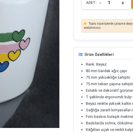
-
+
ADET:
Toplu siparişlerde çalışma dosya
atabilirsiniz.
Ürün Özellikleri
Renk: Beyaz
80 mm bardak ağız çapı
75 mm yüksekliğe sahiptir
75 mm taban çapına sahipti
Estetik ve dekoratif görün
T şeklinde ergonomik kulp 
Beyaz renkte yüksek kalit
Sağlığa zararlı kimyasallar
Fırın baskısı bulaşık makine
Baskılarda solma, dökülme
Kâğıttan uçak ve renkli kalpl