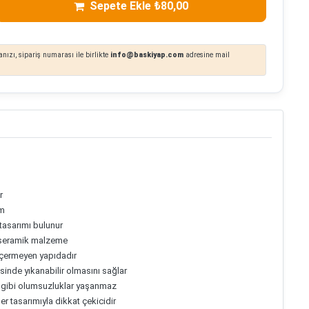
Sepete Ekle ₺80,00
nızı, sipariş numarası ile birlikte
info@baskiyap.com
adresine mail
r
üm
tasarımı bulunur
e seramik malzeme
 içermeyen yapıdadır
sinde yıkanabilir olmasını sağlar
 gibi olumsuzluklar yaşanmaz
er tasarımıyla dikkat çekicidir