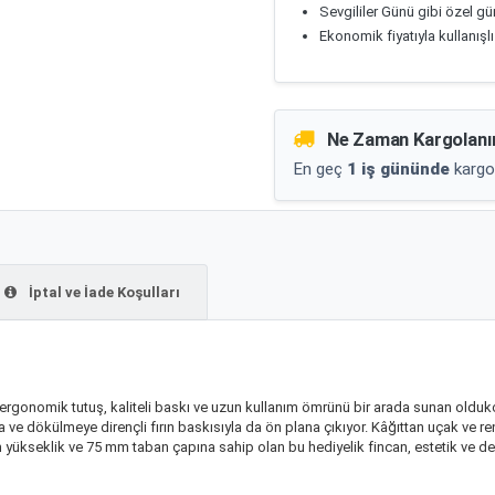
Sevgililer Günü gibi özel günl
Ekonomik fiyatıyla kullanışlı
Ne Zaman Kargolanı
En geç
1 iş gününde
kargo
İptal ve İade Koşulları
 ergonomik tutuş, kaliteli baskı ve uzun kullanım ömrünü bir arada sunan oldukça
a ve dökülmeye dirençli fırın baskısıyla da ön plana çıkıyor. Kâğıttan uçak ve re
 yükseklik ve 75 mm taban çapına sahip olan bu hediyelik fincan, estetik ve dek