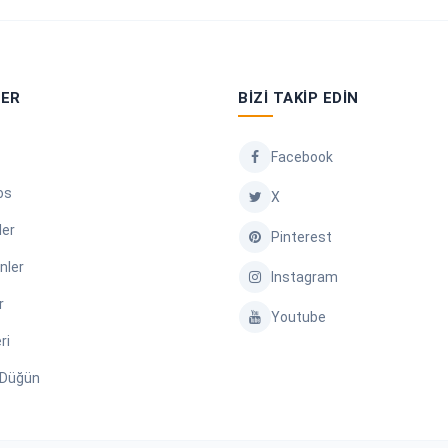
LER
BIZI TAKIP EDIN
Facebook
os
X
ler
Pinterest
nler
Instagram
r
Youtube
ri
/ Düğün