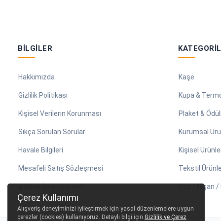
BILGILER
KATEGORI
Hakkımızda
Kaşe
Gizlilik Politikası
Kupa & Term
Kişisel Verilerin Korunması
Plaket & Ödül
Sıkça Sorulan Sorular
Kurumsal Ürü
Havale Bilgileri
Kişisel Ürünle
Mesafeli Satış Sözleşmesi
Tekstil Ürünle
İptal ve İade Koşulları
Söz / Nişan 
Çerez Kullanımı
Alışveriş deneyiminizi iyileştirmek için yasal düzenlemelere uygun
çerezler (cookies) kullanıyoruz. Detaylı bilgi için
Gizlilik ve Çerez