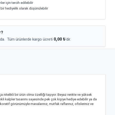
er için tercih edilebilir
 bir hediyelik olarak düşünülebilir
r?
0,00 ₺
da.
Tüm ürünlerde kargo ücreti
'dir.
 nitelikli bir ürün olma özelliği taşıyor. Beyaz renkte ve yüksek
nkli kalpler tasarımı sayesinde pek çok kişiye hediye edebilir ya da
oratif görünümüyle masalarınız, mutfak raflarınız, ofisleriniz ve