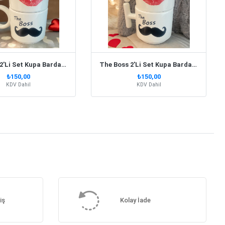
The Boss 2'Li Set Kupa Bardak Yuvarlak Kulp
The Boss 2'Li Set Kupa Bardak T Kulp
₺150,00
₺150,00
KDV Dahil
KDV Dahil
iş
Kolay İade