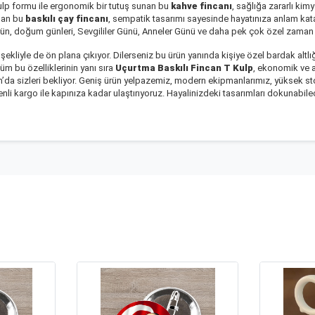
kulp formu ile ergonomik bir tutuş sunan bu
kahve fincanı
, sağlığa zararlı kim
olan bu
baskılı çay fincanı
, sempatik tasarımı sayesinde hayatınıza anlam kat
ün, doğum günleri, Sevgililer Günü, Anneler Günü ve daha pek çok özel zaman ve k
m şekliyle de ön plana çıkıyor. Dilerseniz bu ürün yanında
kişiye özel bardak altlı
Tüm bu özelliklerinin yanı sıra
Uçurtma Baskılı Fincan T Kulp
, ekonomik ve a
da sizleri bekliyor. Geniş ürün yelpazemiz, modern ekipmanlarımız, yüksek st
venli kargo ile kapınıza kadar ulaştırıyoruz. Hayalinizdeki tasarımları dokunab