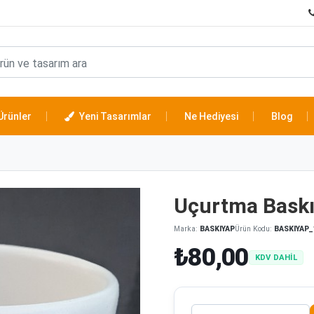
Ürünler
Yeni Tasarımlar
Ne Hediyesi
Blog
Uçurtma Baskıl
Marka:
BASKIYAP
Ürün Kodu:
BASKIYAP_
₺80,00
KDV DAHİL