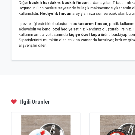
Diğer
baskılı bardak
ve
baskılı fincan
lardan ayrılan T tasarımlı 
uygundur. Fırın baskısı sayesinde bulaşık makinesinde yıkanabilir 
kullanışlıdır.
Hediyelik fincan
arayışlarınıza son verecek olan bu ür
İşlevselliği estetikle buluşturan bu
tasarım fincan
, pratik kullanı
ekleyebilir ve kendi özel hediye setinizi kendiniz oluşturabilirsiniz. 
kullanım amacı ve tasarımda
kişiye özel kupa
ürünü baskiyap.com’
Siparişlerinizi mümkün olan en kısa zamanda hazırlıyor, hızlı ve gü
alışverişler diler!
İlgili Ürünler