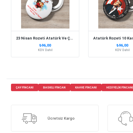
23 Nisan Rozeti Atatürk Ve Çocuk 44 Mm 10 Adet
₺96,00
₺96,00
KDV Dahil
KDV Dahil
ÇAY FINCANI
BASKILI FINCAN
KAHVE FINCANI
HEDIYELIK FINCAN
Ücretsiz Kargo