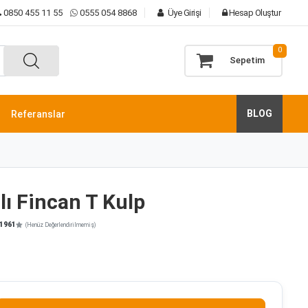
0850 455 11 55
0555 054 8868
Üye Girişi
Hesap Oluştur
0
Sepetim
BLOG
Referanslar
ı Fincan T Kulp
1961
(Henüz Değerlendirilmemiş)