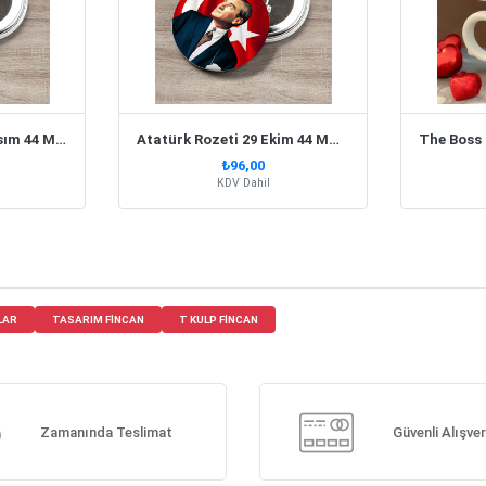
Atatürk Rozeti 10 Kasım 44 Mm 10 Adet
Atatürk Rozeti 29 Ekim 44 Mm 10 Adet
₺96,00
KDV Dahil
LAR
TASARIM FINCAN
T KULP FINCAN
Zamanında Teslimat
Güvenli Alışver