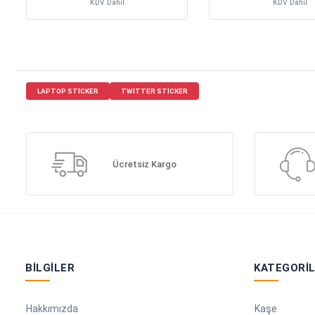
KDV Dahil
KDV Dahil
LAPTOP STICKER
TWITTER STICKER
Ücretsiz Kargo
BILGILER
KATEGORI
Hakkımızda
Kaşe