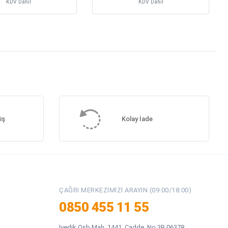
KDV Dahil
KDV Dahil
iş
Kolay İade
ÇAĞRI MERKEZIMIZI ARAYIN (09:00/18:00)
0850 455 11 55
İvedik Osb Mah. 1441. Cadde. No:3B 06378