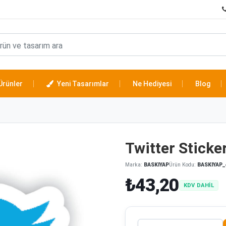
Ürünler
Yeni Tasarımlar
Ne Hediyesi
Blog
Twitter Sticke
Marka:
BASKIYAP
Ürün Kodu:
BASKIYAP_
₺43,20
KDV DAHİL