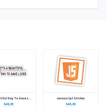
İts A Beautiful Day To Save Lives
Javascript Sticker
₺43,20
₺43,20