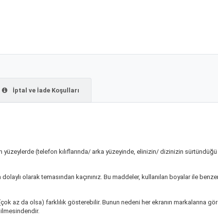
İptal ve İade Koşulları
n yüzeylerde (telefon kılıflarında/ arka yüzeyinde, elinizin/ dizinizin sürtündü
da dolaylı olarak temasından kaçınınız. Bu maddeler, kullanılan boyalar ile be
çok az da olsa) farklılık gösterebilir. Bunun nedeni her ekranın markalarına gör
bilmesindendir.