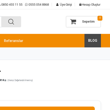
0850 455 11 55
0555 054 8868
Üye Girişi
Hesap Oluştur
0
Sepetim
BLOG
Referanslar
r
414
(Henüz Değerlendirilmemiş)