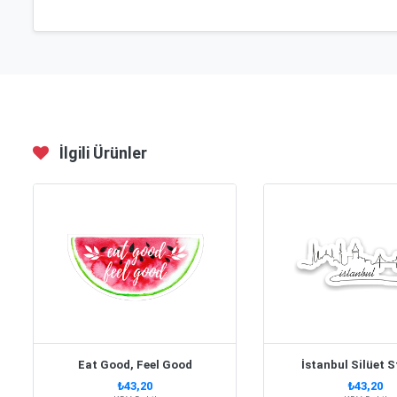
İlgili Ürünler
Eat Good, Feel Good
İstanbul Silüet S
₺43,20
₺43,20