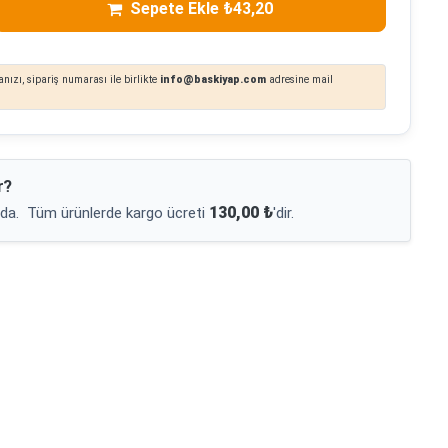
Sepete Ekle ₺43,20
nızı, sipariş numarası ile birlikte
info@baskiyap.com
adresine mail
r?
130,00 ₺
da.
Tüm ürünlerde kargo ücreti
'dir.