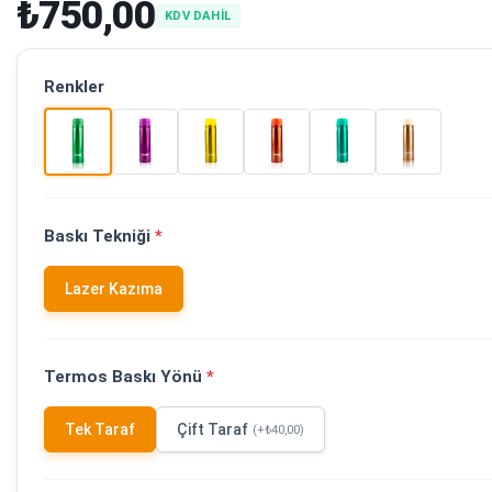
₺750,00
KDV DAHİL
Renkler
Baskı Tekniği
*
Lazer Kazıma
Termos Baskı Yönü
*
Tek Taraf
Çift Taraf
(+₺40,00)