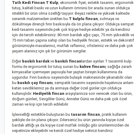
Tatlı Kedi Fincan T Kulp
, ekonomik fiyat, estetik tasarım, ergonomik
tutuş, kaliteli baskı ve uzun kullanım ömrünü bir arada sunan oldukça
nitelikli bir ürün olma özelliği taşıyor. Beyaz renkte ve yüksek kalitede
seramik malzemeden üretilen bu
T kulplu fincan
, solmaya ve
dökülmeye dirençli fırın baskısıyla da ön plana çıkıyor. Oldukça sempat
kedi tasarımı sayesinde pek çok kişiye hediye edebilir ya da kendiniz
için de tercih edebilirsiniz. 80 mm bardak ağız çapı, 75 mm yükseklik v
75 mm taban çapına sahip olan bu hediyelik fincan, estetik ve dekoratif
görünümüyle masalarınız, mutfak raflarınız, ofisleriniz ve daha pek çok
yaşam alanınız için şık bir görünüm sergiler.
Diğer
baskılı bardak
ve
baskılı fincan
lardan ayrılan T tasarımlı kulp
formu ile ergonomik bir tutuş sunan bu
kahve fincanı
, sağlığa zararlı
kimyasallar içermeyen yapısıyla her yaştan bireyin kullanımına da
uygundur. Fırın baskısı sayesinde bulaşık makinesinde yıkanabilir olan
bu
baskılı çay fincanı
, sempatik tasarımı sayesinde hayatınıza anlam
katan sevdikleriniz ya da anmaya değer özel günler için oldukça
kullanışlıdır.
Hediyelik fincan
arayışlarınıza son verecek olan bu ürün,
doğum günleri, Sevgililer Günü, Anneler Günü ve daha pek çok özel
zaman ve kişi için tercih edilebilir.
İşlevselliği estetikle buluşturan bu
tasarım fincan
, pratik kullanım
şekliyle de ön plana çıkıyor. Dilerseniz bu ürün yanında
kişiye özel
bardak altlığı
ya da
kişiye özel mutfak önlüğü
gibi ürünlerimizden de
sepetinize ekleyebilir ve kendi özel hediye setinizi kendiniz