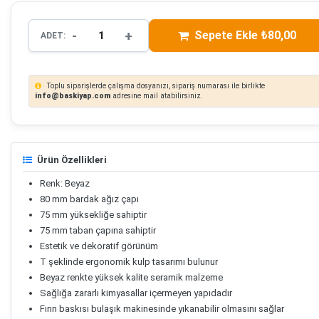
-
+
Sepete Ekle ₺80,00
ADET:
Toplu siparişlerde çalışma dosyanızı, sipariş numarası ile birlikte
info@baskiyap.com
adresine mail atabilirsiniz.
Ürün Özellikleri
Renk: Beyaz
80 mm bardak ağız çapı
75 mm yüksekliğe sahiptir
75 mm taban çapına sahiptir
Estetik ve dekoratif görünüm
T şeklinde ergonomik kulp tasarımı bulunur
Beyaz renkte yüksek kalite seramik malzeme
Sağlığa zararlı kimyasallar içermeyen yapıdadır
Fırın baskısı bulaşık makinesinde yıkanabilir olmasını sağlar